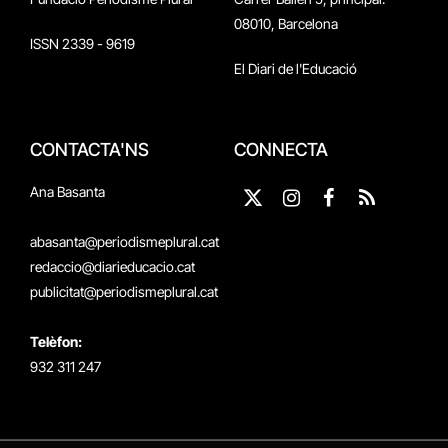
08010, Barcelona
ISSN 2339 - 9619
El Diari de l'Educació
CONTACTA'NS
CONNECTA
Ana Basanta
X
Instagram
Facebook
RSS
(Twitter)
abasanta@periodismeplural.cat
redaccio@diarieducacio.cat
publicitat@periodismeplural.cat
Telèfon:
932 311 247