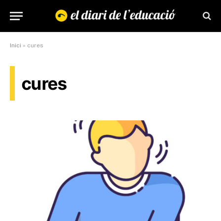
Inici
»
cures
cures