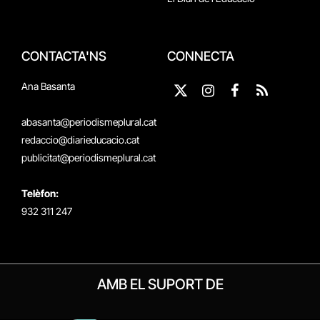
CONTACTA'NS
CONNECTA
Ana Basanta
X
Instagram
Facebook
RSS
(Twitter)
abasanta@periodismeplural.cat
redaccio@diarieducacio.cat
publicitat@periodismeplural.cat
Telèfon:
932 311 247
AMB EL SUPORT DE