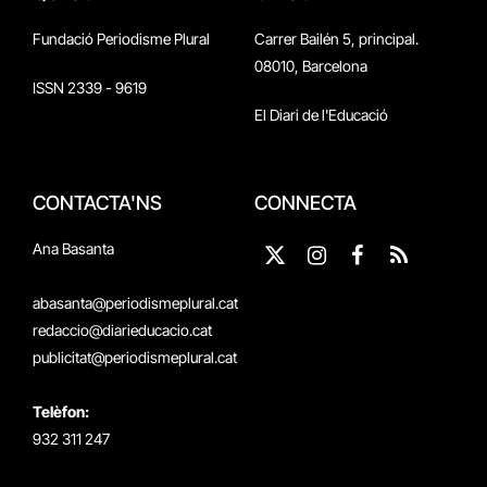
Fundació Periodisme Plural
Carrer Bailén 5, principal.
08010, Barcelona
ISSN 2339 - 9619
El Diari de l'Educació
CONTACTA'NS
CONNECTA
Ana Basanta
X
Instagram
Facebook
RSS
(Twitter)
abasanta@periodismeplural.cat
redaccio@diarieducacio.cat
publicitat@periodismeplural.cat
Telèfon:
932 311 247