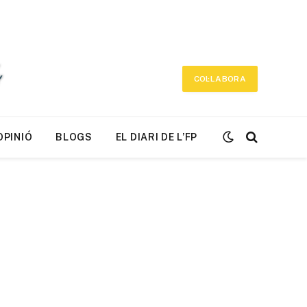
COL·LABORA
OPINIÓ
BLOGS
EL DIARI DE L’FP