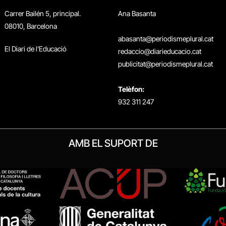
Carrer Bailén 5, principal.
Ana Basanta
08010, Barcelona
abasanta@periodismeplural.cat
El Diari de l'Educació
redaccio@diarieducacio.cat
publicitat@periodismeplural.cat
Telèfon:
932 311 247
AMB EL SUPORT DE