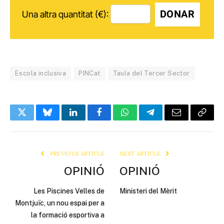
DONAR
Una altra quantitat (€):
Escola inclusiva
PINCat
Taula del Tercer Sector
Twitter
Bluesky
LinkedIn
Facebook
WhatsApp
Telegram
Email
Copy
Link
PREVIOUS ARTICLE
NEXT ARTICLE
OPINIÓ
OPINIÓ
Les Piscines Velles de
Ministeri del Mèrit
Montjuïc, un nou espai per a
la formació esportiva a