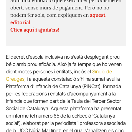
Som una Fundació que exercim el periodisme en
obert, sense murs de pagament. Però no ho
podem fer sols, com expliquem en
aquest
editorial.
Clica aquí i ajuda'ns!
El decret d’escola inclusiva no s’està desplegant prou
bé o amb prou eficàcia. Això ja fa temps que ho venen
dient moltes persones i entitats, inclòs el
Síndic de
Greuges
, i a aquesta constatació s’hi ha sumat avui la
Plataforma d’Infància de Catalunya (PINCat), formada
per les federacions i entitats d’acompanyament a la
infància que formen part de la Taula del Tercer Sector
Social de Catalunya. Aquesta plataforma ha presentat
un informe (el número 65 de la col·lecció ‘Catalunya
social’), elaborat per la periodista i professora associada
de la UOC Núria Martínez, en el qual s’analitzen els cinc