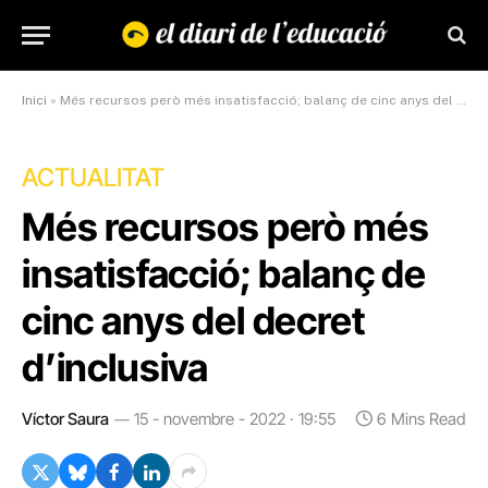
Inici
»
Més recursos però més insatisfacció; balanç de cinc anys del decret d’inclusiva
ACTUALITAT
Més recursos però més
insatisfacció; balanç de
cinc anys del decret
d’inclusiva
Víctor Saura
15 - novembre - 2022 · 19:55
6 Mins Read