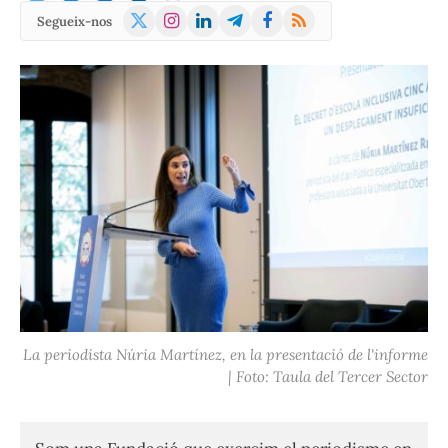
X
Instagram
LinkedIn
Telegram
Facebook
RSS
Segueix-nos
(Twitter)
La periodista Núria Martínez, en la presentació de l'informe
| Foto: Taula del Tercer Sector