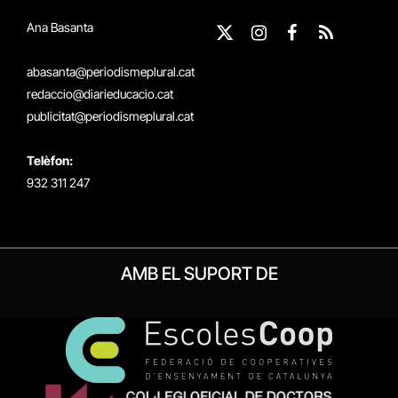
Ana Basanta
X
Instagram
Facebook
RSS
(Twitter)
abasanta@periodismeplural.cat
redaccio@diarieducacio.cat
publicitat@periodismeplural.cat
Telèfon:
932 311 247
AMB EL SUPORT DE