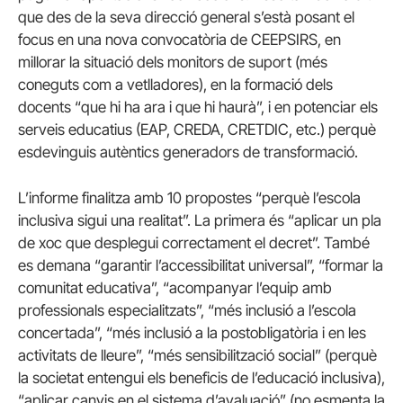
que des de la seva direcció general s’està posant el
focus en una nova convocatòria de CEEPSIRS, en
millorar la situació dels monitors de suport (més
coneguts com a vetlladores), en la formació dels
docents “que hi ha ara i que hi haurà”, i en potenciar els
serveis educatius (EAP, CREDA, CRETDIC, etc.) perquè
esdevinguis autèntics generadors de transformació.
L’informe finalitza amb 10 propostes “perquè l’escola
inclusiva sigui una realitat”. La primera és “aplicar un pla
de xoc que desplegui correctament el decret”. També
es demana “garantir l’accessibilitat universal”, “formar la
comunitat educativa”, “acompanyar l’equip amb
professionals especialitzats”, “més inclusió a l’escola
concertada”, “més inclusió a la postobligatòria i en les
activitats de lleure”, “més sensibilització social” (perquè
la societat entengui els beneficis de l’educació inclusiva),
“aplicar canvis en el sistema d’avaluació” (no esmenta la