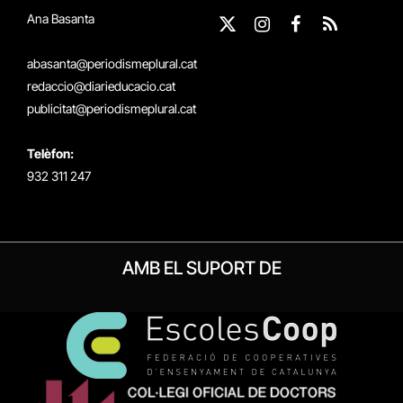
Ana Basanta
X
Instagram
Facebook
RSS
(Twitter)
abasanta@periodismeplural.cat
redaccio@diarieducacio.cat
publicitat@periodismeplural.cat
Telèfon:
932 311 247
AMB EL SUPORT DE