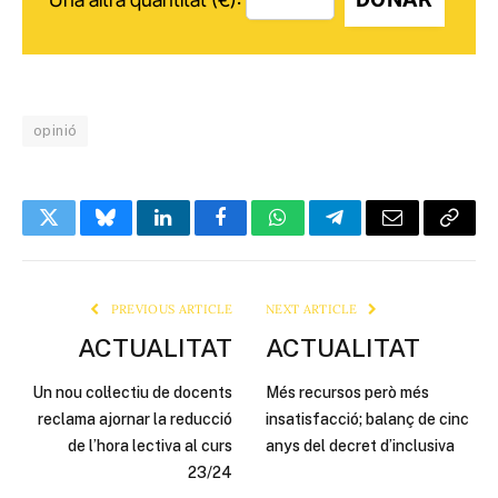
opinió
Twitter
Bluesky
LinkedIn
Facebook
WhatsApp
Telegram
Email
Copy
Link
PREVIOUS ARTICLE
NEXT ARTICLE
ACTUALITAT
ACTUALITAT
Un nou col·lectiu de docents
Més recursos però més
reclama ajornar la reducció
insatisfacció; balanç de cinc
de l’hora lectiva al curs
anys del decret d’inclusiva
23/24