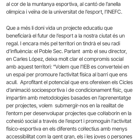
al cor de la muntanya esportiva, al cantó de l’anella
olímpica i veïna de la universitat de l’esport, l’INEFC.
Que a més li doni vida un projecte educatiu que
beneficiarà el futur de l’esport a la nostra ciutat és un
regal. I encara més pel territori on tindrà el seu radi
d’influència: el Poble Sec. Parlant amb el seu director,
en Carles López, deixa molt clar el compromís social
amb aquest territori: “Volem que l’IEB es converteixi en
un espai per promoure l’activitat física al barri que ens
acull. Aprofitant el potencial que ens ofereixen els Cicles
d’animació socioesportiva i de condicionament físic, que
impartim amb metodologies basades en l’aprenentatge
per projectes, volem submergir-nos en la realitat de
l’entorn per desenvolupar projectes que col·laborin en la
cohesió social a través de l’esport i promoguin l‘activitat
físico-esportiva en els diferents col·lectius amb menys
accessibilitat com la gent gran, els i les joves o persones