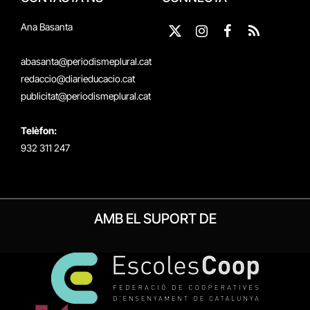
Ana Basanta
X
Instagram
Facebook
RSS
(Twitter)
abasanta@periodismeplural.cat
redaccio@diarieducacio.cat
publicitat@periodismeplural.cat
Telèfon:
932 311 247
AMB EL SUPORT DE