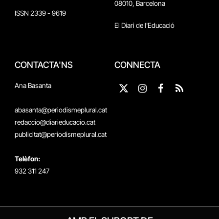
08010, Barcelona
ISSN 2339 - 9619
El Diari de l'Educació
CONTACTA'NS
CONNECTA
Ana Basanta
X
Instagram
Facebook
RSS
(Twitter)
abasanta@periodismeplural.cat
redaccio@diarieducacio.cat
publicitat@periodismeplural.cat
Telèfon:
932 311 247