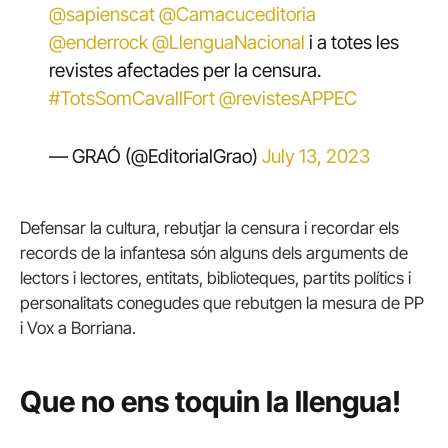
@sapienscat
@Camacuceditoria
@enderrock
@LlenguaNacional
i a totes les
revistes afectades per la censura.
#TotsSomCavallFort
@revistesAPPEC
— GRAÓ (@EditorialGrao)
July 13, 2023
Defensar la cultura, rebutjar la censura i recordar els
records de la infantesa són alguns dels arguments de
lectors i lectores, entitats, biblioteques, partits polítics i
personalitats conegudes que rebutgen la mesura de PP
i Vox a Borriana.
Que no ens toquin la llengua!