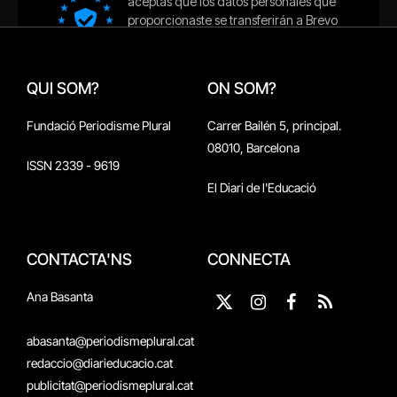
QUI SOM?
ON SOM?
Fundació Periodisme Plural
Carrer Bailén 5, principal.
08010, Barcelona
ISSN 2339 - 9619
El Diari de l'Educació
CONTACTA'NS
CONNECTA
Ana Basanta
X
Instagram
Facebook
RSS
(Twitter)
abasanta@periodismeplural.cat
redaccio@diarieducacio.cat
publicitat@periodismeplural.cat