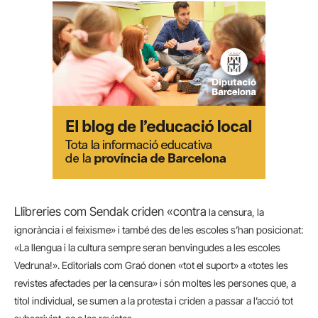
Llibreries com Sendak criden «contra
la censura, la
ignorància i el feixisme» i també des de les escoles s’han posicionat:
«La llengua i la cultura sempre seran benvingudes a les escoles
Vedruna!». Editorials com Graó donen «tot el suport» a «totes les
revistes afectades per la censura» i són moltes les persones que, a
títol individual, se sumen a la protesta i criden a passar a l’acció tot