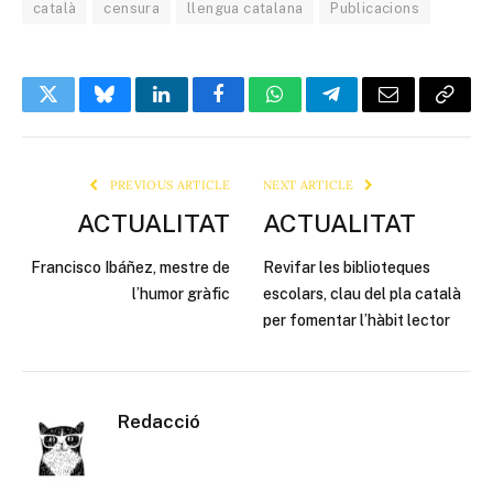
català
censura
llengua catalana
Publicacions
Twitter
Bluesky
LinkedIn
Facebook
WhatsApp
Telegram
Email
Copy
Link
PREVIOUS ARTICLE
NEXT ARTICLE
ACTUALITAT
ACTUALITAT
Francisco Ibáñez, mestre de
Revifar les biblioteques
l’humor gràfic
escolars, clau del pla català
per fomentar l’hàbit lector
Redacció