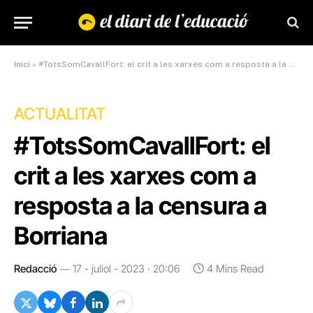
Inici
»
#TotsSomCavallFort: el crit a les xarxes com a resposta a la censura a Borriana
ACTUALITAT
#TotsSomCavallFort: el
crit a les xarxes com a
resposta a la censura a
Borriana
Redacció
17 - juliol - 2023 · 20:06
4 Mins Read