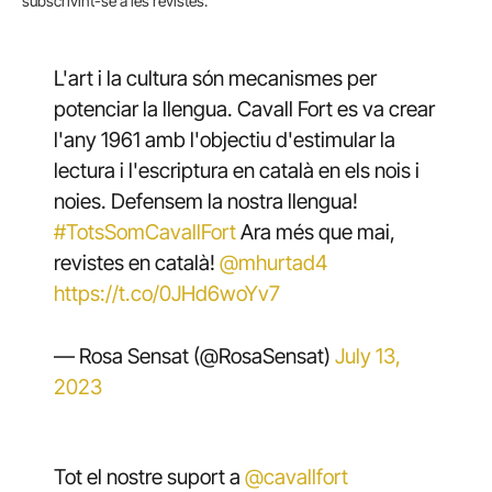
subscrivint-se a les revistes.
L'art i la cultura són mecanismes per
potenciar la llengua. Cavall Fort es va crear
l'any 1961 amb l'objectiu d'estimular la
lectura i l'escriptura en català en els nois i
noies. Defensem la nostra llengua!
#TotsSomCavallFort
Ara més que mai,
revistes en català!
@mhurtad4
https://t.co/0JHd6woYv7
— Rosa Sensat (@RosaSensat)
July 13,
2023
Tot el nostre suport a
@cavallfort