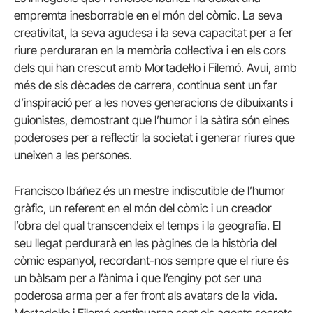
empremta inesborrable en el món del còmic. La seva
creativitat, la seva agudesa i la seva capacitat per a fer
riure perduraran en la memòria col·lectiva i en els cors
dels qui han crescut amb Mortadel·lo i Filemó. Avui, amb
més de sis dècades de carrera, continua sent un far
d’inspiració per a les noves generacions de dibuixants i
guionistes, demostrant que l’humor i la sàtira són eines
poderoses per a reflectir la societat i generar riures que
uneixen a les persones.
Francisco Ibáñez és un mestre indiscutible de l’humor
gràfic, un referent en el món del còmic i un creador
l’obra del qual transcendeix el temps i la geografia. El
seu llegat perdurarà en les pàgines de la història del
còmic espanyol, recordant-nos sempre que el riure és
un bàlsam per a l’ànima i que l’enginy pot ser una
poderosa arma per a fer front als avatars de la vida.