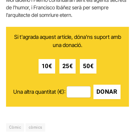
Mortadel·lo i Filemó continuaran sent els agents secrets
de l’humor, i Francisco Ibáñez serà per sempre
l’arquitecte del somriure etern.
Si t'agrada aquest article, dóna'ns suport amb
una donació.
10€
25€
50€
DONAR
Una altra quantitat (€):
Còmic
còmics