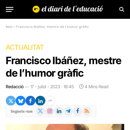
Inici
»
Francisco Ibáñez, mestre de l’humor gràfic
ACTUALITAT
Francisco Ibáñez, mestre
de l’humor gràfic
Redacció
17 - juliol - 2023 · 18:45
4 Mins Read
X
Instagram
LinkedIn
Telegram
Facebook
RSS
Segueix-nos
(Twitter)