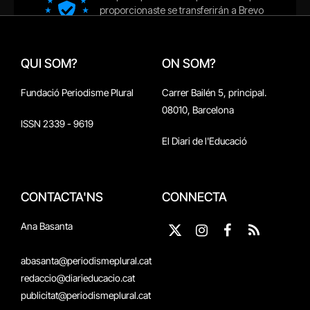
QUI SOM?
ON SOM?
Fundació Periodisme Plural
Carrer Bailén 5, principal.
08010, Barcelona
ISSN 2339 - 9619
El Diari de l'Educació
CONTACTA'NS
CONNECTA
Ana Basanta
X
Instagram
Facebook
RSS
(Twitter)
abasanta@periodismeplural.cat
redaccio@diarieducacio.cat
publicitat@periodismeplural.cat