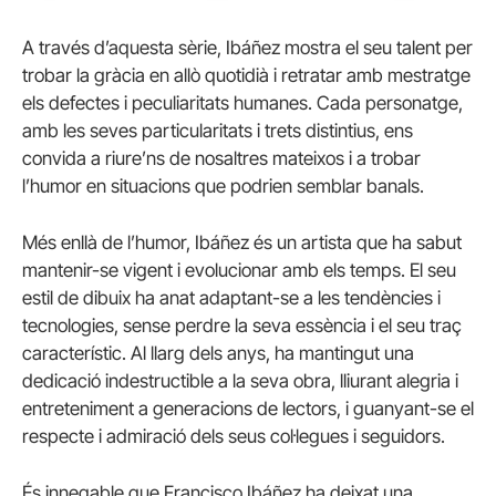
A través d’aquesta sèrie, Ibáñez mostra el seu talent per
trobar la gràcia en allò quotidià i retratar amb mestratge
els defectes i peculiaritats humanes. Cada personatge,
amb les seves particularitats i trets distintius, ens
convida a riure’ns de nosaltres mateixos i a trobar
l’humor en situacions que podrien semblar banals.
Més enllà de l’humor, Ibáñez és un artista que ha sabut
mantenir-se vigent i evolucionar amb els temps. El seu
estil de dibuix ha anat adaptant-se a les tendències i
tecnologies, sense perdre la seva essència i el seu traç
característic. Al llarg dels anys, ha mantingut una
dedicació indestructible a la seva obra, lliurant alegria i
entreteniment a generacions de lectors, i guanyant-se el
respecte i admiració dels seus col·legues i seguidors.
És innegable que Francisco Ibáñez ha deixat una