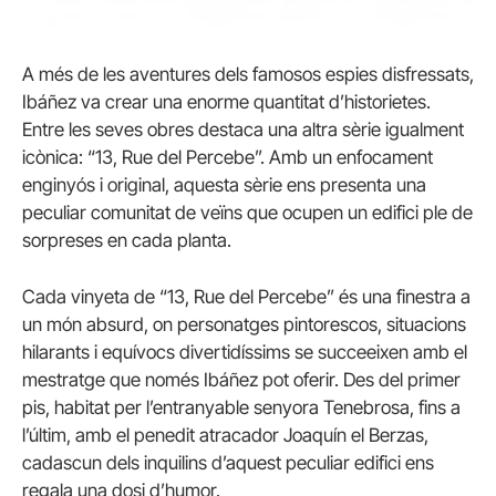
A més de les aventures dels famosos espies disfressats,
Ibáñez va crear una enorme quantitat d’historietes.
Entre les seves obres destaca una altra sèrie igualment
icònica: “13, Rue del Percebe”. Amb un enfocament
enginyós i original, aquesta sèrie ens presenta una
peculiar comunitat de veïns que ocupen un edifici ple de
sorpreses en cada planta.
Cada vinyeta de “13, Rue del Percebe” és una finestra a
un món absurd, on personatges pintorescos, situacions
hilarants i equívocs divertidíssims se succeeixen amb el
mestratge que només Ibáñez pot oferir. Des del primer
pis, habitat per l’entranyable senyora Tenebrosa, fins a
l’últim, amb el penedit atracador Joaquín el Berzas,
cadascun dels inquilins d’aquest peculiar edifici ens
regala una dosi d’humor.