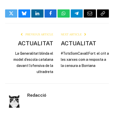
Twitter
Bluesky
LinkedIn
Facebook
WhatsApp
Telegram
Email
Copy
Link
PREVIOUS ARTICLE
NEXT ARTICLE
ACTUALITAT
ACTUALITAT
La Generalitat blinda el
#TotsSomCavallFort: el crit a
model d’escola catalana
les xarxes com a resposta a
davant l’ofensiva de la
la censura a Borriana
ultradreta
Redacció