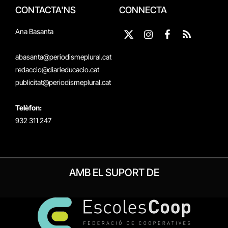
CONTACTA'NS
CONNECTA
Ana Basanta
X
Instagram
Facebook
RSS
(Twitter)
abasanta@periodismeplural.cat
redaccio@diarieducacio.cat
publicitat@periodismeplural.cat
Telèfon:
932 311 247
AMB EL SUPORT DE