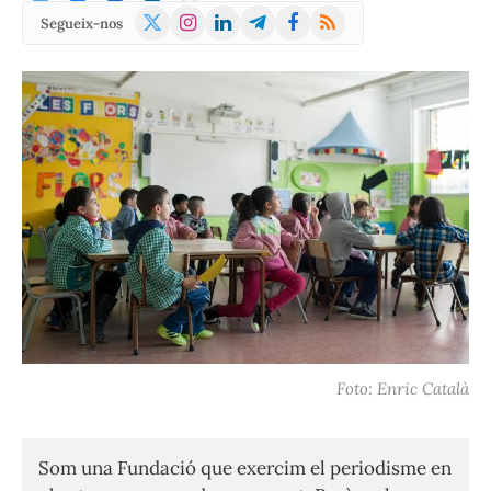
X
Instagram
LinkedIn
Telegram
Facebook
RSS
Segueix-nos
(Twitter)
Foto: Enric Català
Som una Fundació que exercim el periodisme en