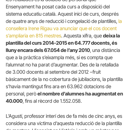
Ensenyament ha posat cada curs a disposició del
sistema educatiu català. Aquest inici de curs, després
de quatre anys de reducció i congelació de plantilles,
la
consellera Irene Rigau va anunciar que el cos docent
s’ampliaria en 815 mestres
. Aquesta xifra, que
deixa la
plantilla del curs 2014-2015 en 64.777 docents, és
lluny encara dels 67.054 de l’any 2010
, una distància
que a la pràctica s’eixampla més, si es compta que
l’alumnat no ha parat d’augmentar. Des de la retallada
de 3.000 docents al setembre del 2012 –fruit
bàsicament de la no cobertura de jubilacions, la plantilla
s’havia mantingut fins ara en 63.962 dotacions de
personal, però
el nombre d’alumnes ha augmentat en
40.000
, fins al rècord de 1.552.058.
L’Agustí, professor interí des de fa més de cinc anys, es
considera una víctima d’aquesta reducció de la plantilla