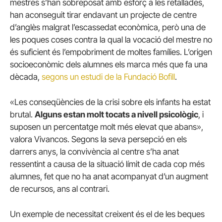
mestres s’han sobreposat amb esforç a les retallades,
han aconseguit tirar endavant un projecte de centre
d’anglès malgrat l’escassedat econòmica, però una de
les poques coses contra la qual la vocació del mestre no
és suficient és l’empobriment de moltes famílies. L’origen
socioeconòmic dels alumnes els marca més que fa una
dècada,
segons un estudi de la Fundació Bofill
.
«Les conseqüències de la crisi sobre els infants ha estat
brutal.
Alguns estan molt tocats a nivell psicològic
, i
suposen un percentatge molt més elevat que abans»,
valora Vivancos. Segons la seva persepció en els
darrers anys, la convivència al centre s’ha anat
ressentint a causa de la situació límit de cada cop més
alumnes, fet que no ha anat acompanyat d’un augment
de recursos, ans al contrari.
Un exemple de necessitat creixent és el de les beques