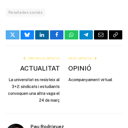
Retallades socials
Twitter
Bluesky
LinkedIn
Facebook
WhatsApp
Telegram
Email
Copy
Link
PREVIOUS ARTICLE
NEXT ARTICLE
ACTUALITAT
OPINIÓ
La universitat es resisteix al
Acompanyament virtual
3+2: sindicats i estudiants
convoquen una altra vaga el
24 de març
Pau Rodríguez