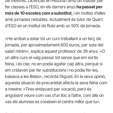
de mestres. Llicenciat en Història i amb un màster per
fer classes a l’ESO, en els darrers anys
ha passat per
més de 10 escoles com a substitut
, i en moltes d’elles
amb jornades reduïdes. Actualment és tutor de Quart
d’ESO en un institut de Rubí amb un 50% de jornada.
«He arribat a estar tot un curs treballant a un terç de
jornada, per aproximadament 600 euros, per sota del
salari mínim», explica aquest professor de 38 anys. «O
un altre curs el vaig passar tot sense que em sortís
feina, i és clar, no en podia agafar cap altra, perquè si
em cridaven per fer substitucions i no podia fer-les,
baixava a les llistes», recorda l’Agustí. En la seva opinió,
aquesta situació de precarietat afecta la seva feina com
a mestre: «Tires endavant per vocació, però és
angoixant veure com vas d’un lloc a l’altre, com allà on
vas els alumnes es coneixen el centre millor que tu».