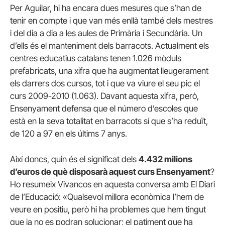
Per Aguilar, hi ha encara dues mesures que s’han de
tenir en compte i que van més enllà també dels mestres
i del dia a dia a les aules de Primària i Secundària. Un
d’ells és el manteniment dels barracots. Actualment els
centres educatius catalans tenen 1.026 mòduls
prefabricats, una xifra que ha augmentat lleugerament
els darrers dos cursos, tot i que va viure el seu pic el
curs 2009-2010 (1.063). Davant aquesta xifra, però,
Ensenyament defensa que el número d’escoles que
està en la seva totalitat en barracots sí que s’ha reduït,
de 120 a 97 en els últims 7 anys.
Així doncs, quin és el significat dels
4.432 milions
d’euros de què disposarà aquest curs Ensenyament
?
Ho resumeix Vivancos en aquesta conversa amb El Diari
de l’Educació: «Qualsevol millora econòmica l’hem de
veure en positiu, però hi ha problemes que hem tingut
que ja no es podran solucionar; el patiment que ha