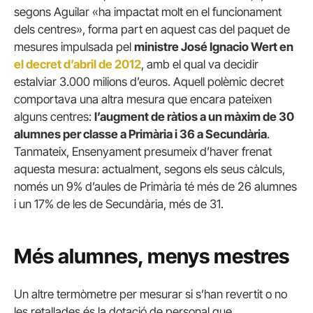
segons Aguilar «ha impactat molt en el funcionament
dels centres», forma part en aquest cas del paquet de
mesures impulsada pel
ministre José Ignacio Wert en
el decret d’abril de 2012
, amb el qual va decidir
estalviar 3.000 milions d’euros. Aquell polèmic decret
comportava una altra mesura que encara pateixen
alguns centres:
l’augment de ràtios a un màxim de 30
alumnes per classe a Primària i 36 a Secundària
.
Tanmateix, Ensenyament presumeix d’haver frenat
aquesta mesura: actualment, segons els seus càlculs,
només un 9% d’aules de Primària té més de 26 alumnes
i un 17% de les de Secundària, més de 31.
Més alumnes, menys mestres
Un altre termòmetre per mesurar si s’han revertit o no
les retallades és la dotació de personal que