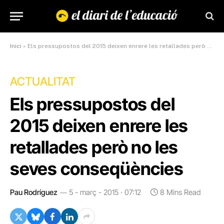
Inici
»
Els pressupostos del 2015 deixen enrere les retallades però no les seves conseqüències
ACTUALITAT
Els pressupostos del
2015 deixen enrere les
retallades però no les
seves conseqüències
Pau Rodríguez
5 - març - 2015 · 07:12
8 Mins Read