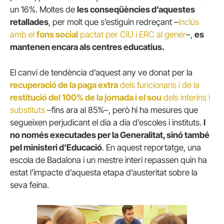
un 16%. Moltes de
les conseqüències d’aquestes
retallades
, per molt que s’estiguin redreçant –
inclús
amb el
fons social
pactat per CiU i ERC al gener
–,
es
mantenen encara als centres educatius.
El canvi de tendència d’aquest any ve donat per la
recuperació de la paga extra
dels funcionaris i de la
restitució del 100% de la jornada i el sou
dels interins i
substituts
–fins ara al 85%–, però hi ha mesures que
segueixen perjudicant el dia a dia d’escoles i instituts.
I
no només executades per la Generalitat, sinó també
pel ministeri d’Educació
. En aquest reportatge, una
escola de Badalona i un mestre interí repassen quin ha
estat l’impacte d’aquesta etapa d’austeritat sobre la
seva feina.