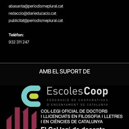
(Twitter)
abasanta@periodismeplural.cat
redaccio@diarieducacio.cat
publicitat@periodismeplural.cat
Telèfon:
932 311 247
AMB EL SUPORT DE