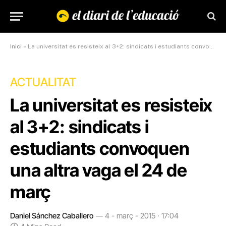
Inici
»
La universitat es resisteix al 3+2: sindicats i estudiants convoquen una altra vaga el 24 de març
ACTUALITAT
La universitat es resisteix
al 3+2: sindicats i
estudiants convoquen
una altra vaga el 24 de
març
Daniel Sánchez Caballero
4 - març - 2015 · 17:04