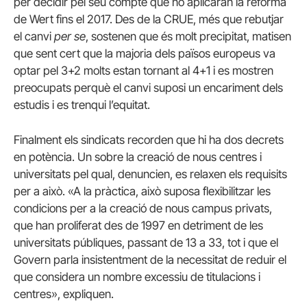
per decidir pel seu compte que no aplicaran la reforma
de Wert fins el 2017. Des de la CRUE, més que rebutjar
el canvi
per se
, sostenen que és molt precipitat, matisen
que sent cert que la majoria dels països europeus va
optar pel 3+2 molts estan tornant al 4+1 i es mostren
preocupats perquè el canvi suposi un encariment dels
estudis i es trenqui l’equitat.
Finalment els sindicats recorden que hi ha dos decrets
en potència. Un sobre la creació de nous centres i
universitats pel qual, denuncien, es relaxen els requisits
per a això. «A la pràctica, això suposa flexibilitzar les
condicions per a la creació de nous campus privats,
que han proliferat des de 1997 en detriment de les
universitats públiques, passant de 13 a 33, tot i que el
Govern parla insistentment de la necessitat de reduir el
que considera un nombre excessiu de titulacions i
centres», expliquen.