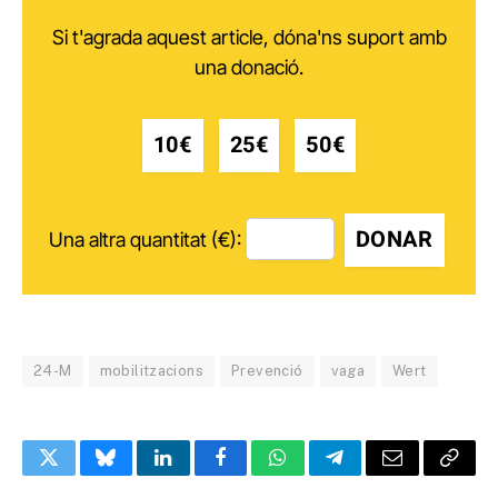
Si t'agrada aquest article, dóna'ns suport amb
una donació.
10€
25€
50€
DONAR
Una altra quantitat (€):
24-M
mobilitzacions
Prevenció
vaga
Wert
Twitter
Bluesky
LinkedIn
Facebook
WhatsApp
Telegram
Email
Copy