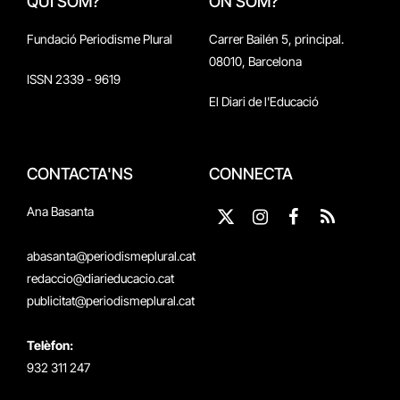
QUI SOM?
ON SOM?
Fundació Periodisme Plural
Carrer Bailén 5, principal.
08010, Barcelona
ISSN 2339 - 9619
El Diari de l'Educació
CONTACTA'NS
CONNECTA
Ana Basanta
X
Instagram
Facebook
RSS
(Twitter)
abasanta@periodismeplural.cat
redaccio@diarieducacio.cat
publicitat@periodismeplural.cat
Telèfon:
932 311 247