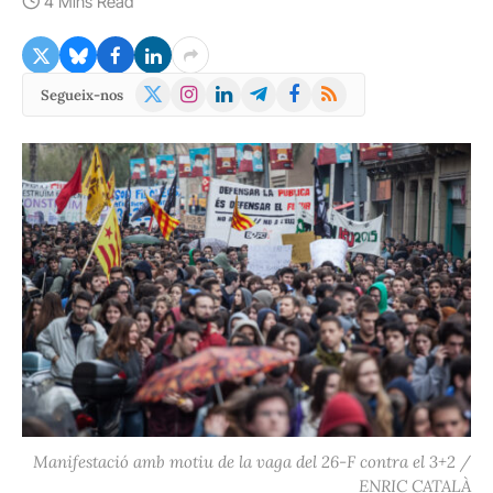
4 Mins Read
X
Instagram
LinkedIn
Telegram
Facebook
RSS
Segueix-nos
(Twitter)
Manifestació amb motiu de la vaga del 26-F contra el 3+2 /
ENRIC CATALÀ