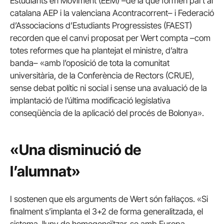
Estudiants en Moviment (EEM) –de la que formen part al
catalana AEP i la valenciana Acontracorrent– i Federació
d’Associacions d’Estudiants Progressistes (FAEST)
recorden que el canvi proposat per Wert compta –com
totes reformes que ha plantejat el ministre, d’altra
banda– «amb l’oposició de tota la comunitat
universitària, de la Conferència de Rectors (CRUE),
sense debat polític ni social i sense una avaluació de la
implantació de l’última modificació legislativa
conseqüència de la aplicació del procés de Bolonya».
«Una disminució de
l’alumnat»
I sostenen que els arguments de Wert són fal·laços. «
Si
finalment s’implanta el 3+2 de forma generalitzada, el