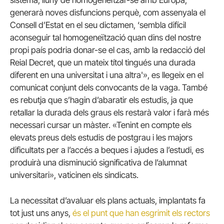
sistema, lluny de homogeneïtzar-se amb Europa,
generarà noves disfuncions perquè, com assenyala el
Consell d’Estat en el seu dictamen, ‘sembla difícil
aconseguir tal homogeneïtzació quan dins del nostre
propi país podria donar-se el cas, amb la redacció del
Reial Decret, que un mateix títol tingués una durada
diferent en una universitat i una altra'», es llegeix en el
comunicat conjunt dels convocants de la vaga. També
es rebutja que s’hagin d’abaratir els estudis, ja que
retallar la durada dels graus els restarà valor i farà més
necessari cursar un màster. «Tenint
en compte els
elevats preus dels estudis de postgrau i les majors
dificultats per a l’accés a beques i ajudes a l’estudi, es
produirà una disminució significativa de l’alumnat
universitari», vaticinen els sindicats.
La necessitat d’avaluar els plans actuals, implantats fa
tot just uns anys,
és el punt que han esgrimit els rectors