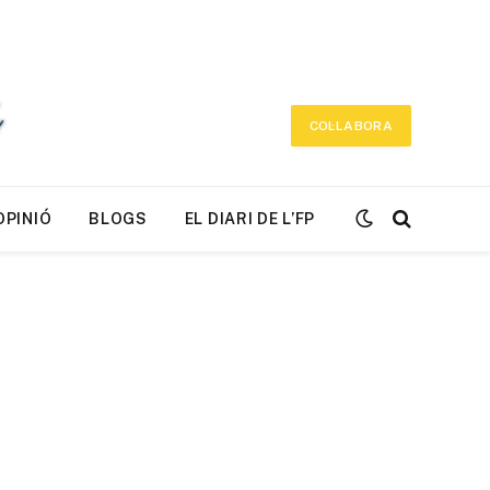
COL·LABORA
OPINIÓ
BLOGS
EL DIARI DE L’FP