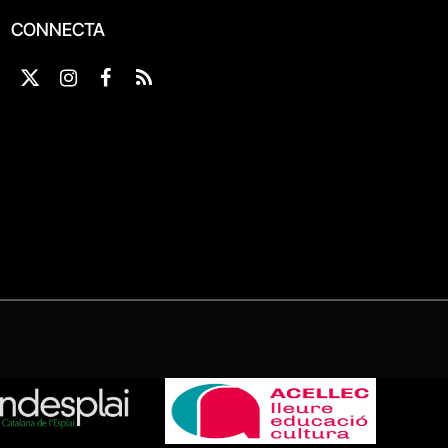
CONNECTA
X
Instagram
Facebook
RSS
(Twitter)