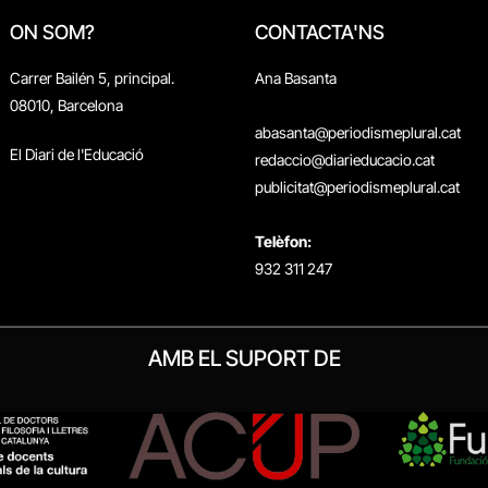
ON SOM?
CONTACTA'NS
Carrer Bailén 5, principal.
Ana Basanta
08010, Barcelona
abasanta@periodismeplural.cat
El Diari de l'Educació
redaccio@diarieducacio.cat
publicitat@periodismeplural.cat
Telèfon:
932 311 247
AMB EL SUPORT DE