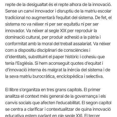
repte de la desigualtat és el repte alhora de la innovació.
Sense un canvi innovador i disruptiu de la matriu escolar
tradicional no augmentarà l’equitat del sistema. De fet, el
sistema no va néixer ni per ser equitatiu ni per ser
innovador. Va néixer al segle XIX per reproduir la
dominació cultural, per produir adhesió a la pàtria i
conformitat amb la moral del treball assalariat. Va néixer
com a dispositiu disciplinari de consciències i
d’identitats, substituint el paper històric i cohesiu que
tenia l’Església. Si hem aconseguit quotes d’equitat i
d’innovació interna és malgrat la inèrcia del sistema i de
la seva matriu burocràtica, enciclopèdica i selectiva.
El llibre s’organitza en tres grans capítols. El primer
analitza el context més general de la governança i els
canvis socials que afecten l’educabilitat. El segon capítol
se centra a clarificar i contextualitzar de quina innovació
educativa estem parlant en ple segle XXI. El tercer