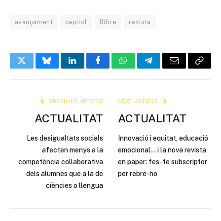
avançament
capitol
llibre
revista
Twitter
Bluesky
LinkedIn
Facebook
WhatsApp
Telegram
Email
Copy
Link
PREVIOUS ARTICLE
NEXT ARTICLE
ACTUALITAT
ACTUALITAT
Les desigualtats socials
Innovació i equitat, educació
afecten menys a la
emocional… i la nova revista
competència col·laborativa
en paper: fes-te subscriptor
dels alumnes que a la de
per rebre-ho
ciències o llengua