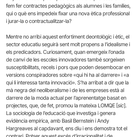
fem fer contractes pedagògics als alumnes i les famílies,
qui o què ens impedeix fixar una nova ètica professional
i jurar-la o contractualitzar-la?
Mentre no arribi aquest enfortiment deontològic i ètic, el
sector educatiu seguirà sent molt propens a l’idealisme i
els predicadors. Curiosament, quan emergeix l’onada
de canvi de les escoles innovadores també sorgeixen
susceptibilitats, recels i pors que poden desembocar en
versions conspiradores sobre «qui hi ha al darrere» i «a
qui li interessa tanta innovació». S’ha arribat a dir que la
mà negra del neoliberalisme i de les empreses està al
darrere de la moda actual per l’aprenentatge basat en
projectes, que, de fet, promou la mateixa LOMQE [
sic
].
La sociologia de l’educació que investiga i genera
evidència empírica, amb Basil Bernstein i Andy
Hargreaves al capdavant, ens diu i ens demostra tot el
contrari. Potser aquest excés d’irracionalitat i de