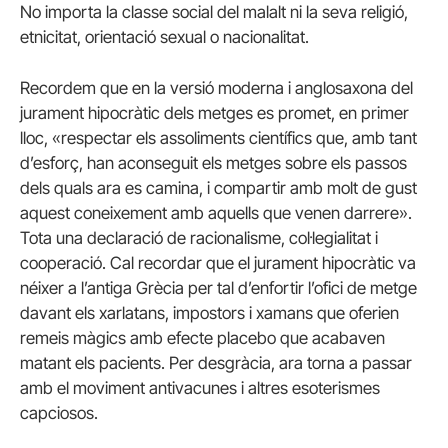
No importa la classe social del malalt ni la seva religió,
etnicitat, orientació sexual o nacionalitat.
Recordem que en la versió moderna i anglosaxona del
jurament hipocràtic dels metges es promet, en primer
lloc, «respectar els assoliments científics que, amb tant
d’esforç, han aconseguit els metges sobre els passos
dels quals ara es camina, i compartir amb molt de gust
aquest coneixement amb aquells que venen darrere».
Tota una declaració de racionalisme, col·legialitat i
cooperació. Cal recordar que el jurament hipocràtic va
néixer a l’antiga Grècia per tal d’enfortir l’ofici de metge
davant els xarlatans, impostors i xamans que oferien
remeis màgics amb efecte placebo que acabaven
matant els pacients. Per desgràcia, ara torna a passar
amb el moviment antivacunes i altres esoterismes
capciosos.