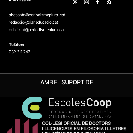
X
Instagram
Facebook
RSS
(Twitter)
abasanta@periodismeplural.cat
redaccio@diarieducacio.cat
publicitat@periodismeplural.cat
Telèfon:
932 311 247
AMB EL SUPORT DE