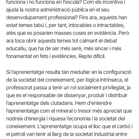
funciona i no funciona en l’escola? Com els incentiva i
ajuda la nostra administració pública en el seu
desenvolupament professional? Fins ara, aquests han
estat temes tabú i, per tant, intocables o intractables,
atès que es posarien masses coses en evidència. Però
ara toca obrir aquests temes tot calmant el debat
educatiu, que ha de ser més serè, més sincer i més
fonamentat en fets i evidències. Repte difícil.
Si l’aprenentatge resulta tan medul·lar en la configuració
de la societat del coneixement, per lògica intrínseca, el
professorat passa a tenir un rol socialment privilegiat, ja
que és el responsable de dissenyar, produir i distribuir
l’aprenentatge dels ciutadans. Hem d’entendre
l’aprenentatge com el mineral o tresor més apreciat que
nodreix d’energia i riquesa l’economia i la societat del
coneixement. L’aprenentatge ocupa el lloc que el carbó i
el petroli van tenir al llarg de la societat industrial entre