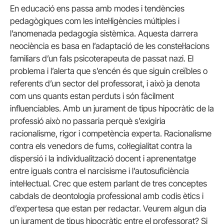
En educació ens passa amb modes i tendències
pedagògiques com les intel·ligències múltiples i
l’anomenada pedagogia sistèmica. Aquesta darrera
neociència es basa en l’adaptació de les constel·lacions
familiars d’un fals psicoterapeuta de passat nazi. El
problema i l’alerta que s’encén és que siguin creïbles o
referents d’un sector del professorat, i això ja denota
com uns quants estan perduts i són fàcilment
influenciables. Amb un jurament de tipus hipocràtic de la
professió això no passaria perquè s’exigiria
racionalisme, rigor i competència experta. Racionalisme
contra els venedors de fums, col·legialitat contra la
dispersió i la individualització docent i aprenentatge
entre iguals contra el narcisisme i l’autosuficiència
intel·lectual. Crec que estem parlant de tres conceptes
cabdals de deontologia professional amb codis ètics i
d’expertesa que estan per redactar. Veurem algun dia
un jurament de tipus hipocràtic entre el professorat? Si