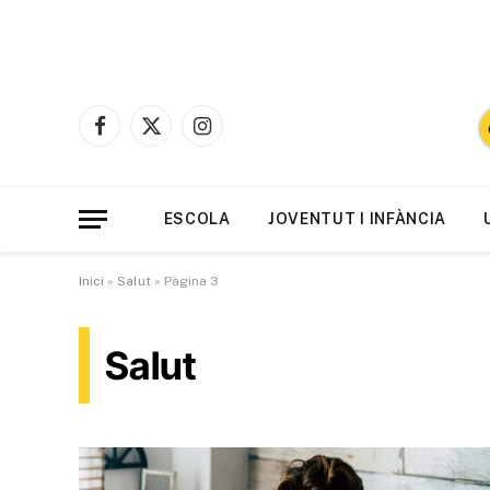
Facebook
X
Instagram
(Twitter)
ESCOLA
JOVENTUT I INFÀNCIA
Inici
»
Salut
»
Pàgina 3
Salut