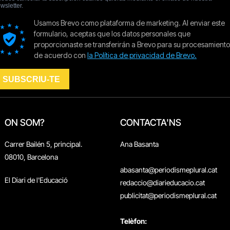
ON SOM?
CONTACTA'NS
Carrer Bailén 5, principal.
Ana Basanta
08010, Barcelona
abasanta@periodismeplural.cat
El Diari de l'Educació
redaccio@diarieducacio.cat
publicitat@periodismeplural.cat
Telèfon: