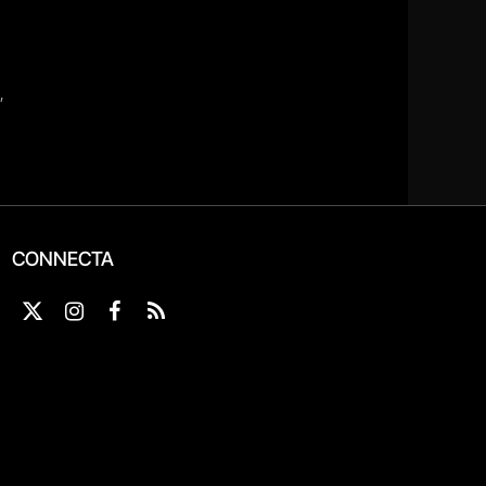
CONNECTA
X
Instagram
Facebook
RSS
(Twitter)