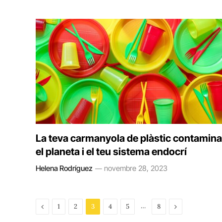
La teva carmanyola de plàstic contamina
el planeta i el teu sistema endocrí
Helena Rodríguez
novembre 28, 2023
Previous
…
Next
1
2
3
4
5
8