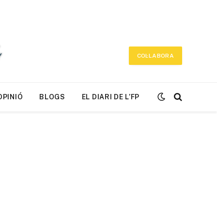
COL·LABORA
OPINIÓ
BLOGS
EL DIARI DE L’FP