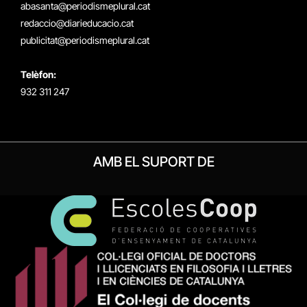
abasanta@periodismeplural.cat
redaccio@diarieducacio.cat
publicitat@periodismeplural.cat
Telèfon:
932 311 247
AMB EL SUPORT DE