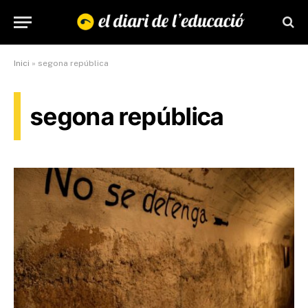
Inici
»
segona república
segona república