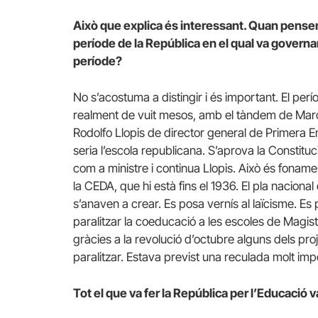
Això que explica és interessant. Quan pensem 
període de la República en el qual va governa
període?
No s’acostuma a distingir i és important. El per
realment de vuit mesos, amb el tàndem de Marcel
Rodolfo Llopis de director general de Primera E
seria l’escola republicana. S’aprova la Constitu
com a ministre i continua Llopis. Això és fonam
la CEDA, que hi està fins el 1936. El pla naciona
s’anaven a crear. Es posa vernís al laïcisme. Es 
paralitzar la coeducació a les escoles de Magis
gràcies a la revolució d’octubre alguns dels pr
paralitzar. Estava previst una reculada molt im
Tot el que va fer la República per l’Educació 