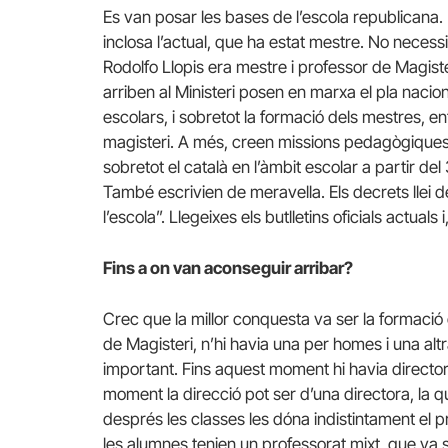
Es van posar les bases de l’escola republicana. 
inclosa l’actual, que ha estat mestre. No necess
Rodolfo Llopis era mestre i professor de Magist
arriben al Ministeri posen en marxa el pla naciona
escolars, i sobretot la formació dels mestres, ente
magisteri. A més, creen missions pedagògiques i 
sobretot el català en l’àmbit escolar a partir de
També escrivien de meravella. Els decrets llei d
l’escola”. Llegeixes els butlletins oficials actuals i
Fins a on van aconseguir arribar?
Crec que la millor conquesta va ser la formació d
de Magisteri, n’hi havia una per homes i una alt
important. Fins aquest moment hi havia director 
moment la direcció pot ser d’una directora, la 
després les classes les dóna indistintament el p
les alumnes tenien un professorat mixt, que va s