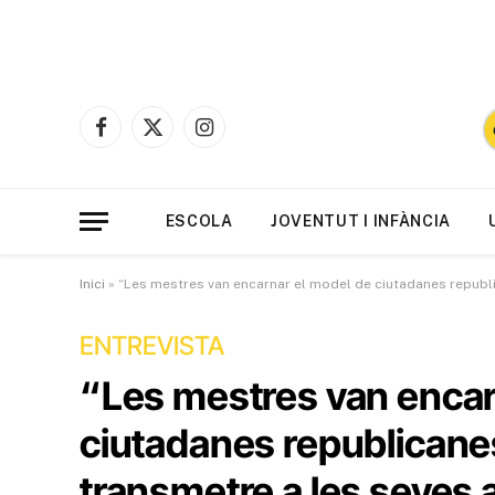
Facebook
X
Instagram
(Twitter)
ESCOLA
JOVENTUT I INFÀNCIA
Inici
»
“Les mestres van encarnar el model de ciutadanes republ
ENTREVISTA
“Les mestres van encar
ciutadanes republicane
transmetre a les seves