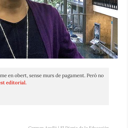
me en obert, sense murs de pagament. Però no
st editorial.
Carmen Agulló | El Diario de la Educación