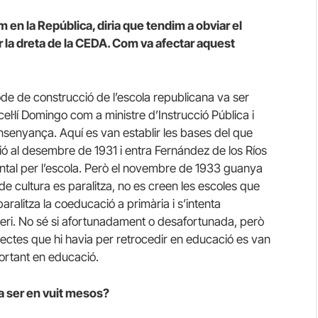
en la República, diria que tendim a obviar el
r la dreta de la CEDA. Com va afectar aquest
íode de construcció de l’escola republicana va ser
·lí Domingo com a ministre d’Instrucció Pública i
nsenyança. Aquí es van establir les bases del que
ció al desembre de 1931 i entra Fernández de los Ríos
ental per l’escola. Però el novembre de 1933 guanya
l de cultura es paralitza, no es creen les escoles que
paralitza la coeducació a primària i s’intenta
teri. No sé si afortunadament o desafortunada, però
ojectes que hi havia per retrocedir en educació es van
portant en educació.
va ser en vuit mesos?