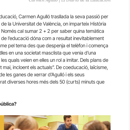
ducació, Carmen Agulló trasllada la seva passió per
de la Universitat de València, on imparteix Història
la. Només cal sumar 2 + 2 per saber quina temàtica
a de l’educació dóna com a resultat inevitablement
iasme pel tema des que despenja el telèfon i comença
lles en una societat masclista que venia d’una
les quals veien en elles un rol a imitar. Dels plans de
 mai, incloent els actuals”. De coeducació, laïcisme,
e les ganes de xerrar d’Agulló i els seus
rat diverses hores més dels 50 (curts) minuts que
pública?