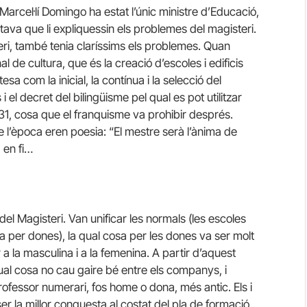
Marcel·lí Domingo ha estat l’únic ministre d’Educació,
itava que li expliquessin els problemes del magisteri.
eri, també tenia claríssims els problemes. Quan
l de cultura, que és la creació d’escoles i edificis
sa com la inicial, la contínua i la selecció del
el decret del bilingüisme pel qual es pot utilitzar
l 31, cosa que el franquisme va prohibir després.
e l’època eren poesia: “El mestre serà l’ànima de
, en fi…
el Magisteri. Van unificar les normals (les escoles
ra per dones), la qual cosa per les dones va ser molt
a la masculina i a la femenina. A partir d’aquest
qual cosa no cau gaire bé entre els companys, i
rofessor numerari, fos home o dona, més antic. Els i
er la millor conquesta al costat del pla de formació