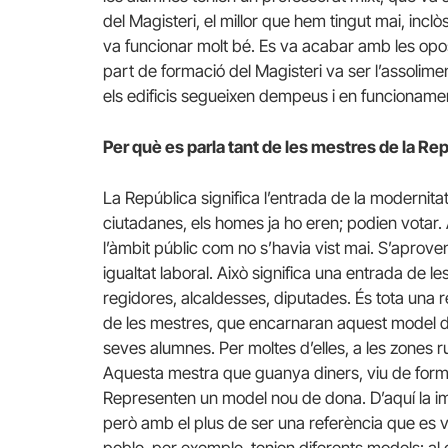
del Magisteri, el millor que hem tingut mai, incl
va funcionar molt bé. Es va acabar amb les opos
part de formació del Magisteri va ser l’assolime
els edificis segueixen dempeus i en funcioname
Per què es parla tant de les mestres de la Re
La República significa l’entrada de la modernit
ciutadanes, els homes ja ho eren; podien votar.
l’àmbit públic com no s’havia vist mai. S’aproven 
igualtat laboral. Això significa una entrada de le
regidores, alcaldesses, diputades. És tota una 
de les mestres, que encarnaran aquest model de
seves alumnes. Per moltes d’elles, a les zones r
Aquesta mestra que guanya diners, viu de form
Representen un model nou de dona. D’aquí la imp
però amb el plus de ser una referència que es v