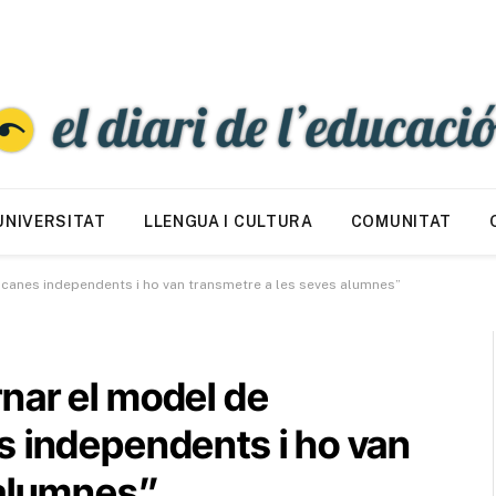
UNIVERSITAT
LLENGUA I CULTURA
COMUNITAT
icanes independents i ho van transmetre a les seves alumnes”
nar el model de
s independents i ho van
 alumnes”