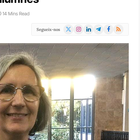
14 Mins Read
X
Instagram
LinkedIn
Telegram
Facebook
RSS
Segueix-nos
(Twitter)