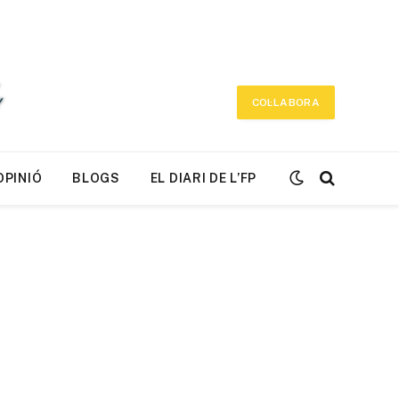
COL·LABORA
OPINIÓ
BLOGS
EL DIARI DE L’FP