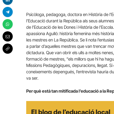
Psicòloga, pedagoga, doctora en Història de l’E
l’Educació durant la República als seus alumnes 
de l’Educació de les Dones i Història de l’Esco
apassiona Agulló: història femenina més històri
les mestres en La República. Se li nota l’entus
a parlar d’aquelles mestres que van trencar mot
dictadura. Que van obrir els ulls a moltes nenes, 
formació de mestres, “els millors que hi ha hagut
Missions Pedagògiques, depuracions, llegat. Si d
coneixements depengués, l’entrevista hauria du
va ser.
Per què està tan mitificada l’educació a la Re