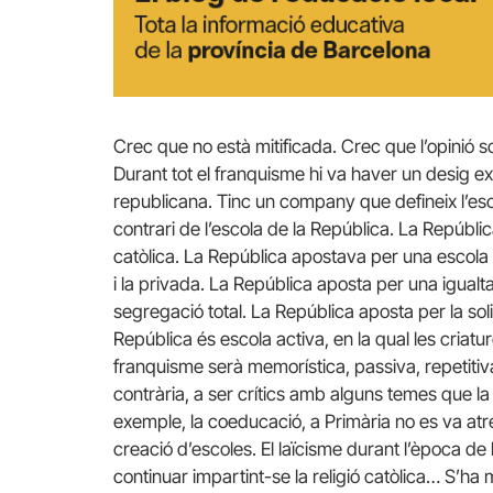
Crec que no està mitificada. Crec que l’opinió s
Durant tot el franquisme hi va haver un desig ex
republicana. Tinc un company que defineix l’esco
contrari de l’escola de la República. La Repúbli
catòlica. La República apostava per una escola 
i la privada. La República aposta per una igual
segregació total. La República aposta per la soli
República és escola activa, en la qual les criatur
franquisme serà memorística, passiva, repetitiva
contrària, a ser crítics amb alguns temes que la
exemple, la coeducació, a Primària no es va atre
creació d’escoles. El laïcisme durant l’època d
continuar impartint-se la religió catòlica… S’ha m