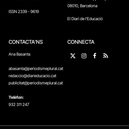
08010, Barcelona
ISSN 2339 - 9619
El Diari de l'Educació
CONTACTA'NS
CONNECTA
Ana Basanta
X
Instagram
Facebook
RSS
(Twitter)
abasanta@periodismeplural.cat
redaccio@diarieducacio.cat
publicitat@periodismeplural.cat
Telèfon:
932 311 247