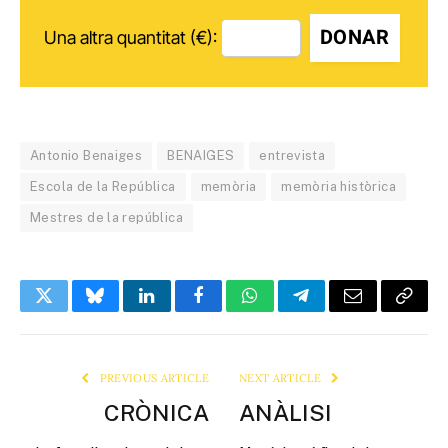
DONAR
Una altra quantitat (€):
Antonio Benaiges
BENAIGES
entrevista
Escola de la República
memòria
memòria històrica
Mestres de la república
Twitter
Bluesky
LinkedIn
Facebook
WhatsApp
Telegram
Email
Copy
Link
PREVIOUS ARTICLE
NEXT ARTICLE
CRÒNICA
ANÀLISI