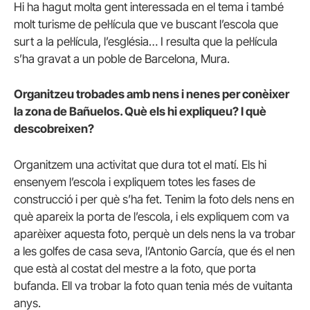
Hi ha hagut molta gent interessada en el tema i també
molt turisme de pel·lícula que ve buscant l’escola que
surt a la pel·lícula, l’església… I resulta que la pel·lícula
s’ha gravat a un poble de Barcelona, Mura.
Organitzeu trobades amb nens i nenes per conèixer
la zona de Bañuelos. Què els hi expliqueu? I què
descobreixen?
Organitzem una activitat que dura tot el matí. Els hi
ensenyem l’escola i expliquem totes les fases de
construcció i per què s’ha fet. Tenim la foto dels nens en
què apareix la porta de l’escola, i els expliquem com va
aparèixer aquesta foto, perquè un dels nens la va trobar
a les golfes de casa seva, l’Antonio García, que és el nen
que està al costat del mestre a la foto, que porta
bufanda. Ell va trobar la foto quan tenia més de vuitanta
anys.