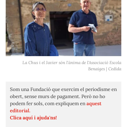
La Chus i el Javier són l'ànima de l'Associació Escola
Benaiges | Cedida
Som una Fundació que exercim el periodisme en
obert, sense murs de pagament. Però no ho
podem fer sols, com expliquem en
aquest
editorial.
Clica aquí i ajuda'ns!