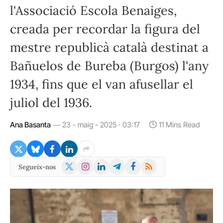
l'Associació Escola Benaiges,
creada per recordar la figura del
mestre republicà català destinat a
Bañuelos de Bureba (Burgos) l'any
1934, fins que el van afusellar el
juliol del 1936.
Ana Basanta
23 - maig - 2025 · 03:17
11 Mins Read
X
Instagram
LinkedIn
Telegram
Facebook
RSS
Segueix-nos
(Twitter)