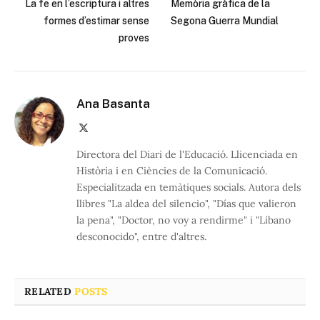
La fe en l’escriptura i altres
Memòria gràfica de la
formes d’estimar sense
Segona Guerra Mundial
proves
Ana Basanta
X
(Twitter)
Directora del Diari de l'Educació. Llicenciada en
Història i en Ciències de la Comunicació.
Especialitzada en temàtiques socials. Autora dels
llibres "La aldea del silencio", "Días que valieron
la pena", "Doctor, no voy a rendirme" i "Líbano
desconocido", entre d'altres.
RELATED
POSTS