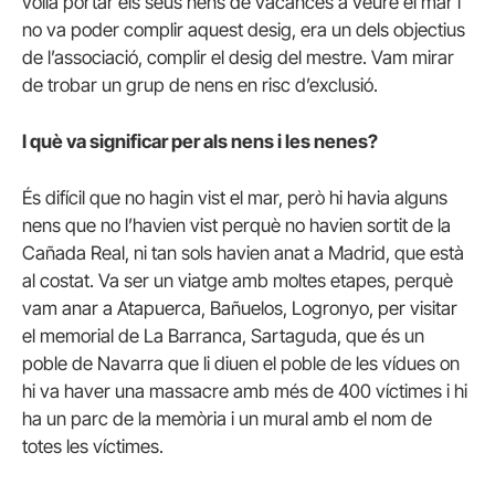
volia portar els seus nens de vacances a veure el mar i
no va poder complir aquest desig, era un dels objectius
de l’associació, complir el desig del mestre. Vam mirar
de trobar un grup de nens en risc d’exclusió.
I què va significar per als nens i les nenes?
És difícil que no hagin vist el mar, però hi havia alguns
nens que no l’havien vist perquè no havien sortit de la
Cañada Real, ni tan sols havien anat a Madrid, que està
al costat. Va ser un viatge amb moltes etapes, perquè
vam anar a Atapuerca, Bañuelos, Logronyo, per visitar
el memorial de La Barranca, Sartaguda, que és un
poble de Navarra que li diuen el poble de les vídues on
hi va haver una massacre amb més de 400 víctimes i hi
ha un parc de la memòria i un mural amb el nom de
totes les víctimes.