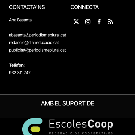
CONTACTA'NS
CONNECTA
Ana Basanta
X
Instagram
Facebook
RSS
(Twitter)
abasanta@periodismeplural.cat
redaccio@diarieducacio.cat
publicitat@periodismeplural.cat
Telèfon:
932 311 247
AMB EL SUPORT DE