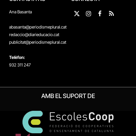
Ana Basanta
X
Instagram
Facebook
RSS
(Twitter)
abasanta@periodismeplural.cat
redaccio@diarieducacio.cat
publicitat@periodismeplural.cat
Telèfon:
932 311 247
AMB EL SUPORT DE