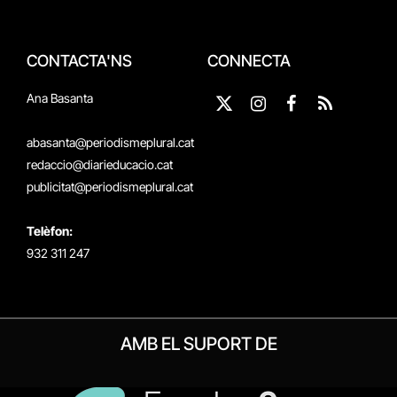
CONTACTA'NS
CONNECTA
Ana Basanta
X
Instagram
Facebook
RSS
(Twitter)
abasanta@periodismeplural.cat
redaccio@diarieducacio.cat
publicitat@periodismeplural.cat
Telèfon:
932 311 247
AMB EL SUPORT DE