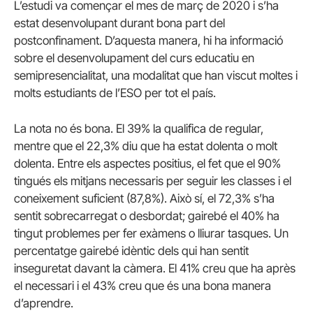
L’estudi va començar el mes de març de 2020 i s’ha
estat desenvolupant durant bona part del
postconfinament. D’aquesta manera, hi ha informació
sobre el desenvolupament del curs educatiu en
semipresencialitat, una modalitat que han viscut moltes i
molts estudiants de l’ESO per tot el país.
La nota no és bona. El 39% la qualifica de regular,
mentre que el 22,3% diu que ha estat dolenta o molt
dolenta. Entre els aspectes positius, el fet que el 90%
tingués els mitjans necessaris per seguir les classes i el
coneixement suficient (87,8%). Això sí, el 72,3% s’ha
sentit sobrecarregat o desbordat; gairebé el 40% ha
tingut problemes per fer exàmens o lliurar tasques. Un
percentatge gairebé idèntic dels qui han sentit
inseguretat davant la càmera. El 41% creu que ha après
el necessari i el 43% creu que és una bona manera
d’aprendre.