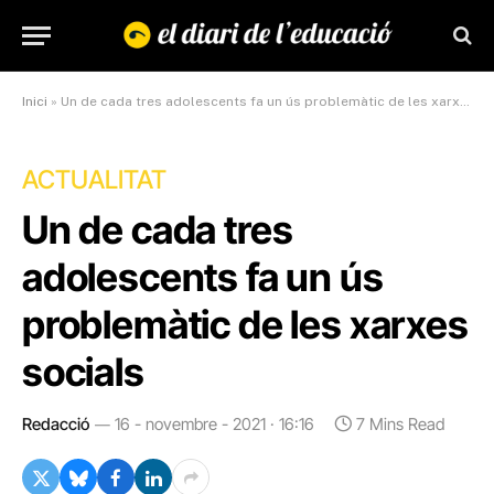
Inici
»
Un de cada tres adolescents fa un ús problemàtic de les xarxes socials
ACTUALITAT
Un de cada tres
adolescents fa un ús
problemàtic de les xarxes
socials
Redacció
16 - novembre - 2021 · 16:16
7 Mins Read