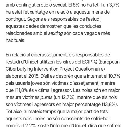
amb contingut eròtic o sexual. El 8% ho ha fet. I un 3,7%
ha estat fet xantatge en relació a aquesta mena de
contingut. Segons els responsables de l’estudi,
aquestes dades demostren que les conductes
relacionades amb el
sexting
són cada vegada més
habituals
En relació al ciberassetjament, els responsables de
l’estudi d’Unicef utilitzen les xifres del ECIP-Q (European
Ciberbullying Intervention Project Questionnaire)
elaborat el 2015. D’ell es desprèn que a internet el 10.7%
dels usuaris joves són víctimes d’assetjament, mentre
que l’11,8% és víctima i agressor. Les noies són en major
mesura víctimes
pures
(un 12,7%), mentre que els nois
son víctimes i agressors en major percentatge (13,8%).
Tot això, al mateix temps que la major part de tots
aquests nois i noies no són conscients de sofrir-ho:
només el 2,2%, sosté l’informe d’Unicef, diria que sofreix