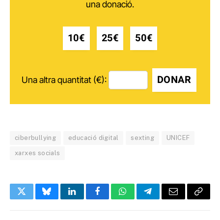
una donació.
10€
25€
50€
DONAR
Una altra quantitat (€):
ciberbullying
educació digital
sexting
UNICEF
xarxes socials
Twitter
Bluesky
LinkedIn
Facebook
WhatsApp
Telegram
Email
Copy
Link