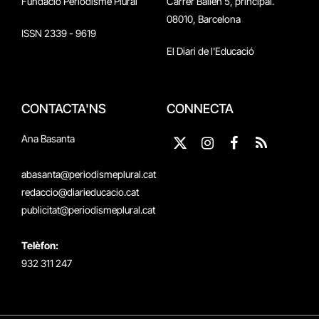
Fundació Periodisme Plural
Carrer Bailén 5, principal.
08010, Barcelona
ISSN 2339 - 9619
El Diari de l'Educació
CONTACTA'NS
CONNECTA
Ana Basanta
X
Instagram
Facebook
RSS
(Twitter)
abasanta@periodismeplural.cat
redaccio@diarieducacio.cat
publicitat@periodismeplural.cat
Telèfon:
932 311 247