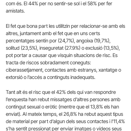
com és. El 44% per no sentir-se sol i el 58% per fer
amistats.
El fet que bona part les utilitzin per relacionar-se amb els
altres, juntament amb el fet que en uns certs
percentatges sentin por (24,7%), angoixa (19,7%),
solitud (23,5%), inseguretat (27.9%) o exclusió (13,5%),
pot portar a causar que visquin situacions de risc. Es
tracta de riscos sobradament coneguts:
ciberassetjament, contactes amb estranys, xantatge o
extorsió o l’accés a continguts inadequats.
Tant alt és el risc que el 42% dels qui van respondre
l’enquesta han rebut missatges d’altres persones amb
contingut sexual o eròtic (mentre que el 13,8% els han
enviat). Al mateix temps, el 26,8% ha rebut aquest tipus
de material per part d’algun dels seus contactes i l’11,4%
s’ha sentit pressionat per enviar imatges o vídeos seus