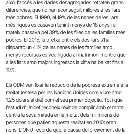
això, l’accés a les dades desagregades retraten grans
diferències, que no han aconseguit millores a les llars
més pobres.
El 1990, el 19% de les nenes de les llars
més riques es casaven tenint menys de 18 anys i el
mateix passava pel 39% de les filles de les famílies més
pobres.
El 2015, la bretxa entre els dos llars s’ha
disparat: un 41% de les nenes de les famílies amb
menys recursos es veu lligada al matrimoni mentre que
a les llars amb majors ingressos la xifra ha baixat fins al
10%.
Els ODM van fixar la reducció de la pobresa extrema a la
meitat (entesa per les Nacions Unides com viure amb
1,25 dòlars al dia) com el seu primer objectiu.
Tot i que
l’estudi d’Unicef ​​reconeix l’èxit de complir amb el repte,
centra la seva mirada en la meitat dels mil milions de
persones que patien aquesta realitat en 2010: eren
nens.
L’ONU recorda que, a causa del creixement de la