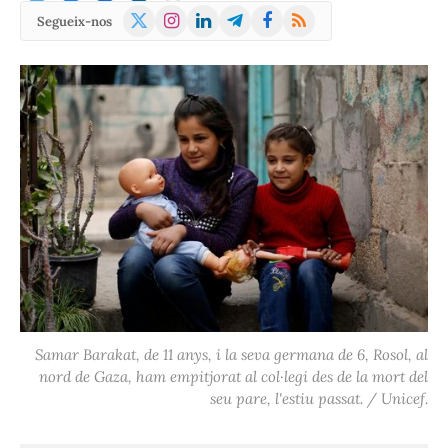
X
Instagram
LinkedIn
Telegram
Facebook
RSS
Segueix-nos
(Twitter)
Samar Barakat, de 11 anys, i la seva germana de 6, Rosol, al
nord de Gaza, ham empitjorat al col·legi des de la mort del
seu pare, l'estiu passat. / Unicef.