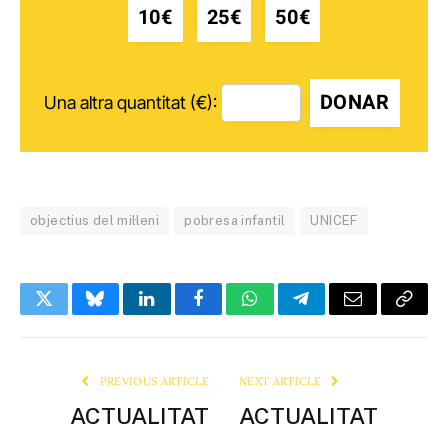
10€
25€
50€
DONAR
Una altra quantitat (€):
objectius del mil·leni
pobresa infantil
UNICEF
Twitter
Bluesky
LinkedIn
Facebook
WhatsApp
Telegram
Email
Copy
Link
PREVIOUS ARTICLE
NEXT ARTICLE
ACTUALITAT
ACTUALITAT