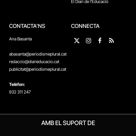
El Diari de l'Educació
CONTACTA'NS
CONNECTA
Ana Basanta
X
Instagram
Facebook
RSS
(Twitter)
abasanta@periodismeplural.cat
redaccio@diarieducacio.cat
publicitat@periodismeplural.cat
Telèfon:
932 311 247
AMB EL SUPORT DE