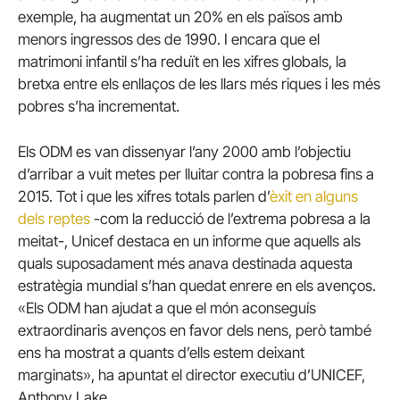
exemple, ha augmentat un 20% en els països amb
menors ingressos des de 1990. I encara que el
matrimoni infantil s’ha reduït en les xifres globals, la
bretxa entre els enllaços de les llars més riques i les més
pobres s’ha incrementat.
Els ODM es van dissenyar l’any 2000 amb l’objectiu
d’arribar a vuit metes per lluitar contra la pobresa fins a
2015. Tot i que les xifres totals parlen d’
èxit en alguns
dels reptes
-com la reducció de l’extrema pobresa a la
meitat-, Unicef ​​destaca en un informe que aquells als
quals suposadament més anava destinada aquesta
estratègia mundial s’han quedat enrere en els avenços.
«Els ODM han ajudat a que el món aconseguís
extraordinaris avenços en favor dels nens, però també
ens ha mostrat a quants d’ells estem deixant
marginats», ha apuntat el director executiu d’UNICEF,
Anthony Lake.