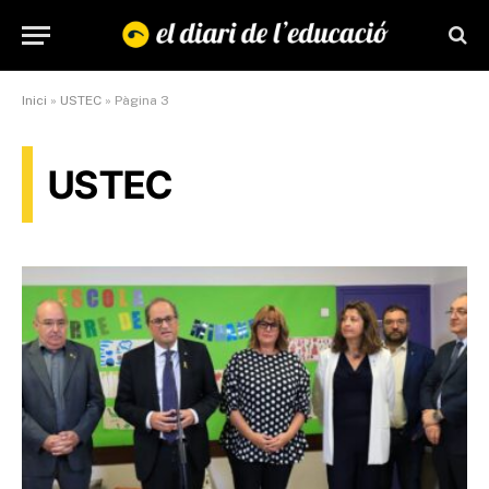
Inici
»
USTEC
»
Pàgina 3
USTEC