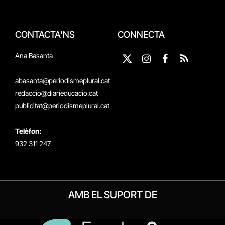
CONTACTA'NS
CONNECTA
Ana Basanta
X
Instagram
Facebook
RSS
(Twitter)
abasanta@periodismeplural.cat
redaccio@diarieducacio.cat
publicitat@periodismeplural.cat
Telèfon:
932 311 247
AMB EL SUPORT DE