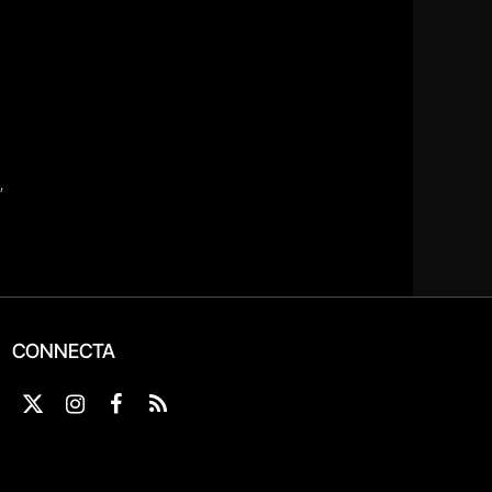
CONNECTA
X
Instagram
Facebook
RSS
(Twitter)