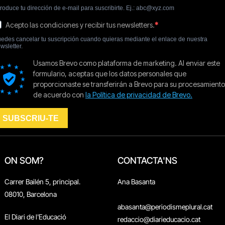
ON SOM?
CONTACTA'NS
Carrer Bailén 5, principal.
Ana Basanta
08010, Barcelona
abasanta@periodismeplural.cat
El Diari de l'Educació
redaccio@diarieducacio.cat