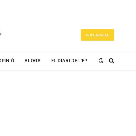
COL·LABORA
OPINIÓ
BLOGS
EL DIARI DE L’FP