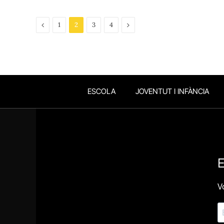
Previous
Next
1
2
3
4
ESCOLA
JOVENTUT I INFÀNCIA