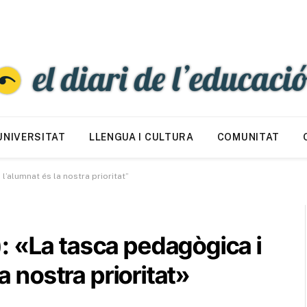
UNIVERSITAT
LLENGUA I CULTURA
COMUNITAT
l’alumnat és la nostra prioritat”
: «La tasca pedagògica i
la nostra prioritat»