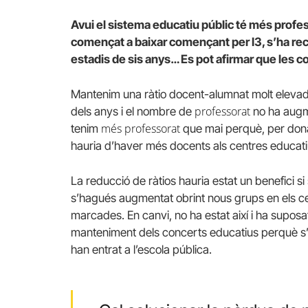
Avui el sistema educatiu públic té més profess
començat a baixar començant per I3, s’ha recup
estadis de sis anys… Es pot afirmar que les c
Mantenim una ràtio docent-alumnat molt elevad
professorat
dels anys i el nombre de
no ha augme
més professorat
tenim
que mai perquè, per dona
hauria d’haver més docents als centres educati
La reducció de ràtios hauria estat un benefici s
s’hagués augmentat obrint nous grups en els cen
marcades. En canvi, no ha estat així i ha suposa
manteniment dels concerts educatius perquè s’h
han entrat a l’escola pública.