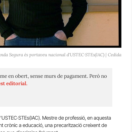
anda Segura és portaveu nacional d'USTEC·STEs(IAC) | Cedida
me en obert, sense murs de pagament. Però no
st editorial.
d’USTEC·STEs(IAC). Mestre de professió, en aquesta
t crònic a educació, una precarització creixent de