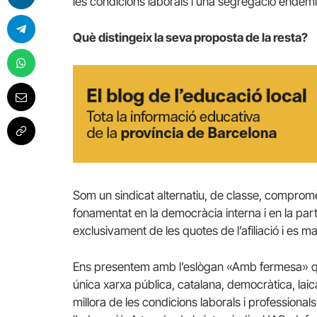
les condicions laborals i una segregació endèmi
Què distingeix la seva proposta de la resta?
Som un sindicat alternatiu, de classe, compromès 
fonamentat en la democràcia interna i en la par
exclusivament de les quotes de l’afiliació i es 
Ens presentem amb l’eslògan «Amb fermesa» que
única xarxa pública, catalana, democràtica, laica
millora de les condicions laborals i professional