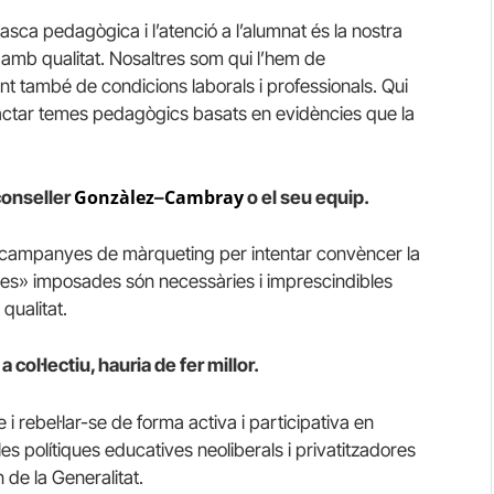
asca pedagògica i l’atenció a l’alumnat és la nostra
 amb qualitat. Nosaltres som qui l’hem de
ant també de condicions laborals i professionals. Qui
tractar temes pedagògics basats en evidències que la
Gonzàlez
Cambray
conseller
–
o el seu equip.
es campanyes de màrqueting per intentar convèncer la
es» imposades són necessàries i imprescindibles
qualitat.
col·lectiu, hauria de fer millor.
i rebel·lar-se de forma activa i participativa en
es polítiques educatives neoliberals i privatitzadores
de la Generalitat.