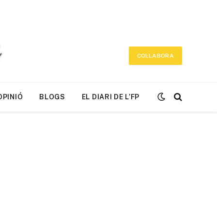
COL·LABORA
OPINIÓ
BLOGS
EL DIARI DE L’FP