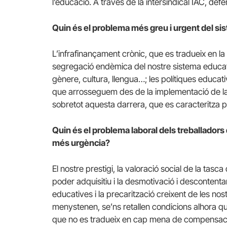
l’educació. A través de la intersindical IAC, defe
Quin és el problema més greu i urgent del sis
L’infrafinançament crònic, que es tradueix en l
segregació endèmica del nostre sistema educati
gènere, cultura, llengua…; les polítiques educat
que arrosseguem des de la implementació de l
sobretot aquesta darrera, que es caracteritza pe
Quin és el problema laboral dels treballador
més urgència?
El nostre prestigi, la valoració social de la ta
poder adquisitiu i la desmotivació i descontenta
educatives i la precarització creixent de les no
menystenen, se’ns retallen condicions alhora q
que no es tradueix en cap mena de compensac