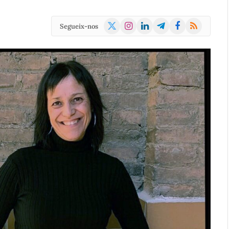
X
Instagram
LinkedIn
Telegram
Facebook
RSS
Segueix-nos
(Twitter)