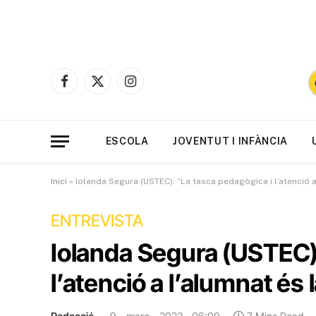
Facebook
X
Instagram
(Twitter)
ESCOLA
JOVENTUT I INFÀNCIA
Inici
»
Iolanda Segura (USTEC): “La tasca pedagògica i l’atenció a 
ENTREVISTA
Iolanda Segura (USTEC)
l’atenció a l’alumnat és 