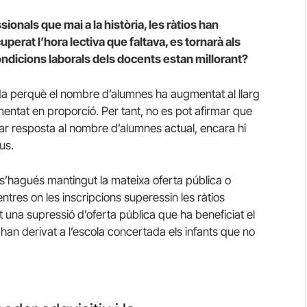
ionals que mai a la història, les ràtios han
erat l’hora lectiva que faltava, es tornarà als
ondicions laborals dels docents estan millorant?
a perquè el nombre d’alumnes ha augmentat al llarg
ntat en proporció. Per tant, no es pot afirmar que
r resposta al nombre d’alumnes actual, encara hi
us.
i s’hagués mantingut la mateixa oferta pública o
tres on les inscripcions superessin les ràtios
t una supressió d’oferta pública que ha beneficiat el
an derivat a l’escola concertada els infants que no