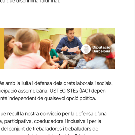
ca que discrimina l’alumnat.
amb la lluita i defensa dels drets laborals i socials,
ticipació assembleària.
USTEC·STEs
(IAC) depèn
manté independent de qualsevol opció política.
 recull la nostra convicció per la defensa d’una
, participativa, coeducadora i inclusiva i per la
s del conjunt de treballadores i treballadors de