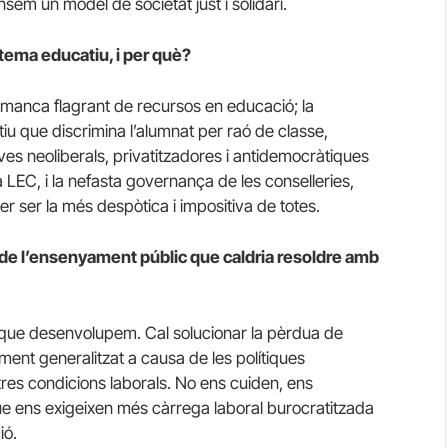
nsem un model de societat just i solidari.
tema educatiu, i per què?
a manca flagrant de recursos en educació; la
u que discrimina l’alumnat per raó de classe,
ives neoliberals, privatitzadores i antidemocràtiques
a
LEC
, i la nefasta governança de les conselleries,
r ser la més despòtica i impositiva de totes.
s de l’ensenyament públic que caldria resoldre amb
sca que desenvolupem. Cal solucionar la pèrdua de
ment generalitzat a causa de les polítiques
stres condicions laborals. No ens cuiden, ens
ue ens exigeixen més càrrega laboral burocratitzada
ió.