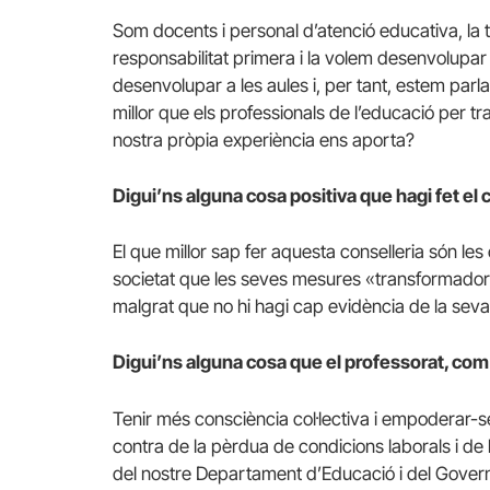
Som docents i personal d’atenció educativa, la t
responsabilitat primera i la volem desenvolupar
desenvolupar a les aules i, per tant, estem parl
millor que els professionals de l’educació per 
nostra pròpia experiència ens aporta?
Digui’ns alguna cosa positiva que hagi fet el 
El que millor sap fer aquesta conselleria són l
societat que les seves mesures «transformador
malgrat que no hi hagi cap evidència de la seva 
Digui’ns alguna cosa que el professorat, com a 
Tenir més consciència col·lectiva i empoderar-se 
contra de la pèrdua de condicions laborals i de l
del nostre Departament d’Educació i del Govern 