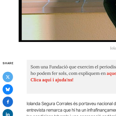
Iol
SHARE
Som una Fundació que exercim el periodis
ho podem fer sols, com expliquem en
aque
Clica aquí i ajuda'ns!
Iolanda Segura Corrales és portaveu nacional 
entrevista remarca que hi ha un infrafinançamen