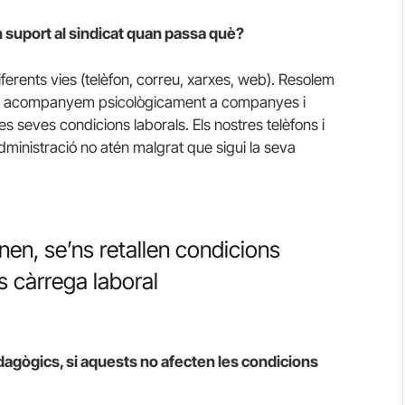
n suport al sindicat quan passa què?
iferents vies (telèfon, correu, xarxes, web). Resolem
., i acompanyem psicològicament a companyes i
s seves condicions laborals. Els nostres telèfons i
dministració no atén malgrat que sigui la seva
en, se’ns retallen condicions
s càrrega laboral
dagògics, si aquests no afecten les condicions