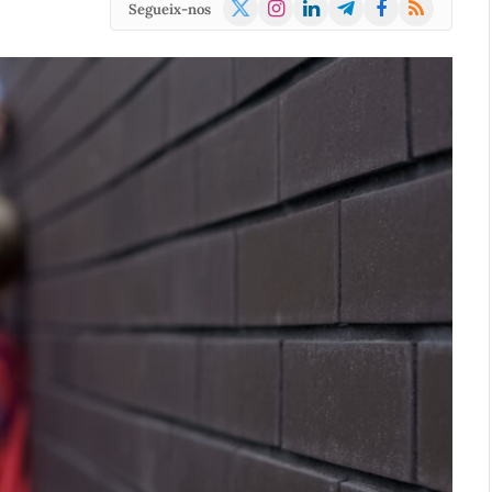
X
Instagram
LinkedIn
Telegram
Facebook
RSS
Segueix-nos
(Twitter)