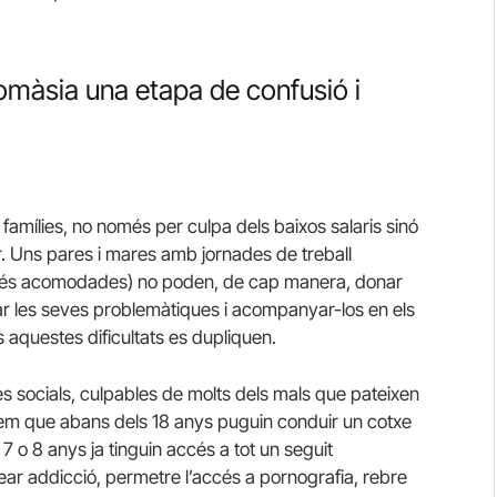
omàsia una etapa de confusió i
famílies, no només per culpa dels baixos salaris sinó
iar. Uns pares i mares amb jornades de treball
s més acomodades) no poden, de cap manera, donar
tectar les seves problemàtiques i acompanyar-los en els
s aquestes dificultats es dupliquen.
es socials, culpables de molts dels mals que pateixen
ixem que abans dels 18 anys puguin conduir un cotxe
7 o 8 anys ja tinguin accés a tot un seguit
ear addicció, permetre l’accés a pornografia, rebre