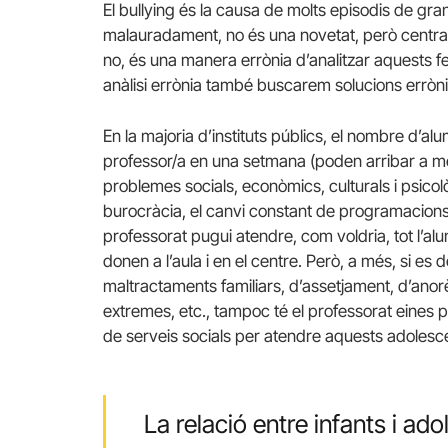
El bullying és la causa de molts episodis de gran
malauradament, no és una novetat, però centrar t
no, és una manera errònia d’analitzar aquests fets
anàlisi errònia també buscarem solucions errònie
En la majoria d’instituts públics, el nombre d’a
professor/a en una setmana (poden arribar a m
problemes socials, econòmics, culturals i psico
burocràcia, el canvi constant de programacions 
professorat pugui atendre, com voldria, tot l’a
donen a l’aula i en el centre. Però, a més, si es
maltractaments familiars, d’assetjament, d’ano
extremes, etc., tampoc té el professorat eines per
de serveis socials per atendre aquests adolescen
La relació entre infants i ad