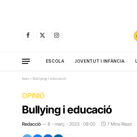
Facebook
X
Instagram
(Twitter)
ESCOLA
JOVENTUT I INFÀNCIA
Inici
»
Bullying i educació
OPINIÓ
Bullying i educació
Redacció
8 - març - 2023 · 08:00
7 Mins Read