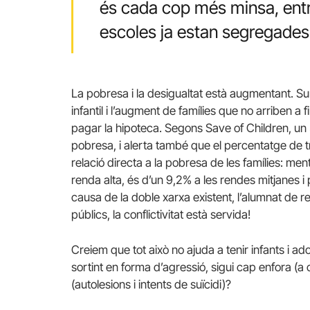
és cada cop més minsa, entr
escoles ja estan segregades
La pobresa i la desigualtat està augmentant. S
infantil i l’augment de famílies que no arriben a
pagar la hipoteca. Segons Save of Children, un 
pobresa, i alerta també que el percentatge de 
relació directa a la pobresa de les famílies: me
renda alta, és d’un 9,2% a les rendes mitjanes i 
causa de la doble xarxa existent, l’alumnat de
públics, la conflictivitat està servida!
Creiem que tot això no ajuda a tenir infants i 
sortint en forma d’agressió, sigui cap enfora (
(autolesions i intents de suïcidi)?