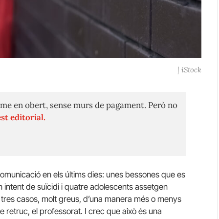
| iStock
me en obert, sense murs de pagament. Però no
st editorial.
comunicació en els últims dies: unes bessones que es
 intent de suïcidi i quatre adolescents assetgen
s tres casos, molt greus, d’una manera més o menys
e retruc, el professorat. I crec que això és una