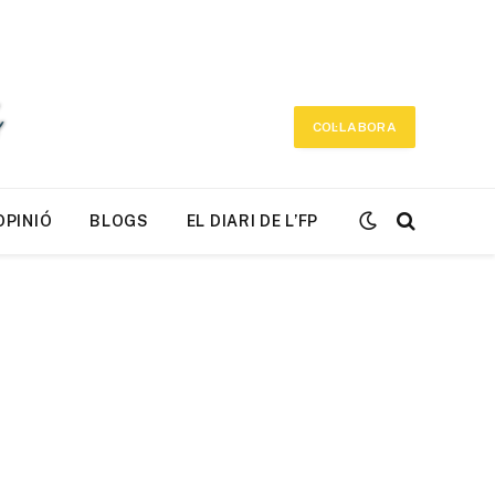
COL·LABORA
OPINIÓ
BLOGS
EL DIARI DE L’FP