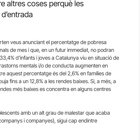
e altres coses perquè les
 d’entrada
urten veus anunciant el percentatge de pobresa
 finals de mes i que, en un futur immediat, no podran
33,4% d’infants i joves a Catalunya viu en situació de
trastorns mentals i/o de conducta augmenten en
ntre aquest percentatge és del 2,6% en famílies de
puja fins a un 12,8% a les rendes baixes. Si, a més, a
 rendes més baixes es concentra en alguns centres
adolescents amb un alt grau de malestar que acaba
a companys i companyes), sigui cap endintre