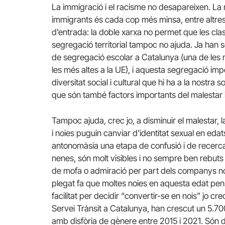
La immigració i el racisme no desapareixen. La r
immigrants és cada cop més minsa, entre altre
d’entrada: la doble xarxa no permet que les class
segregació territorial tampoc no ajuda. Ja han s
de segregació escolar a Catalunya (una de les m
les més altes a la UE), i aquesta segregació impe
diversitat social i cultural que hi ha a la nostra 
que són també factors importants del malestar 
Tampoc ajuda, crec jo, a disminuir el malestar, la
i noies puguin canviar d’identitat sexual en ed
antonomàsia una etapa de confusió i de recerca d
nenes, són molt visibles i no sempre ben rebuts
de mofa o admiració per part dels companys nois
plegat fa que moltes noies en aquesta edat pensin
facilitat per decidir “convertir-se en nois” jo c
Servei Trànsit a Catalunya, han crescut un 5.7
amb disfòria de gènere entre 2015 i 2021. Són d