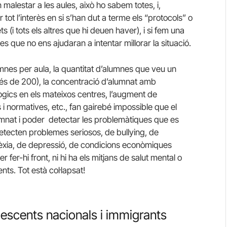
 malestar a les aules, això ho sabem totes, i,
ot l’interès en si s’han dut a terme els “protocols” o
 (i tots els altres que hi deuen haver), i si fem una
s que no ens ajudaran a intentar millorar la situació.
lumnes per aula, la quantitat d’alumnes que veu un
és de 200), la concentració d’alumnat amb
lògics en els mateixos centres, l’augment de
i normatives, etc., fan gairebé impossible que el
lumnat i poder detectar les problemàtiques que es
 detecten problemes seriosos, de bullying, de
rèxia, de depressió, de condicions econòmiques
 fer-hi front, ni hi ha els mitjans de salut mental o
ts. Tot està col·lapsat!
olescents nacionals i immigrants