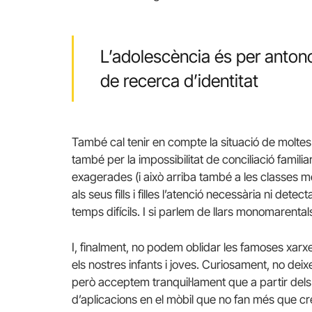
L’adolescència és per anton
de recerca d’identitat
També cal tenir en compte la situació de moltes 
també per la impossibilitat de conciliació famil
exagerades (i això arriba també a les classe
als seus fills i filles l’atenció necessària ni de
temps difícils. I si parlem de llars monomarental
I, finalment, no podem oblidar les famoses xarx
els nostres infants i joves. Curiosament, no de
però acceptem tranquil·lament que a partir dels 
d’aplicacions en el mòbil que no fan més que cr