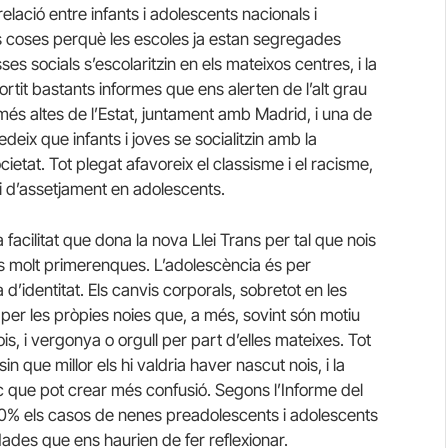
elació entre infants i adolescents nacionals i
s coses perquè les escoles ja estan segregades
es socials s’escolaritzin en els mateixos centres, i la
ortit bastants informes que ens alerten de l’alt grau
és altes de l’Estat, juntament amb Madrid, i una de
deix que infants i joves se socialitzin amb la
societat. Tot plegat afavoreix el classisme i el racisme,
i d’assetjament en adolescents.
 facilitat que dona la nova Llei Trans per tal que nois
ats molt primerenques. L’adolescència és per
’identitat. Els canvis corporals, sobretot en les
 per les pròpies noies que, a més, sovint són motiu
, i vergonya o orgull per part d’elles mateixes. Tot
 que millor els hi valdria haver nascut nois, i la
rec que pot crear més confusió. Segons l’Informe del
00% els casos de nenes preadolescents i adolescents
ades que ens haurien de fer reflexionar.