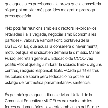
que aquesta és precisament la prova que la conselleria
sí que pot ampliar més partides malgrat la pròrroga
pressupostària.
«No pots fer reunions amb els directors i explicar-los
retallades i, a la vegada, negociar amb Economia les
partides», valorava Ramont Font, portaveu de la
USTEC-STEs, que acusa la consellera d’haver mentit,
motiu pel qual el sindicat en demana la dimissió. Manel
Pulido, secretari general d’Educació de CCOO veu
positiu «tot el que sigui millorar la situació límit» d’alguns
centres, i exigeix responsabilitats. «Cada partit es treu
les culpes de sobre però l’educació no pot ser un
ostatge de l’aritmètica parlamentària», sentencia.
És per això que aquest dilluns el Marc Unitari de la
Comunitat Educativa (MUCE) es va reunir amb les
forces parlamentàries –excepte amb Junts pel Sí, que