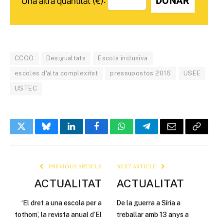
DONAR
Una altra quantitat (€):
CCOO
Desigualtats
Escola inclusiva
escoles d'alta complexitat
pressupostos 2016
USEE
USTEC
Twitter
Bluesky
LinkedIn
Facebook
WhatsApp
Telegram
Email
Copy
Link
PREVIOUS ARTICLE
NEXT ARTICLE
ACTUALITAT
ACTUALITAT
‘El dret a una escola per a
De la guerra a Síria a
tothom’, la revista anual d’El
treballar amb 13 anys a