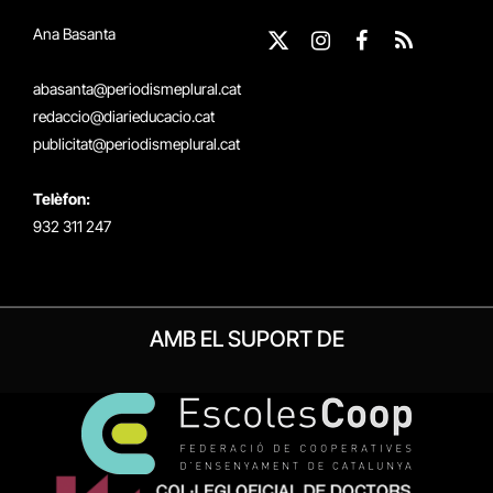
Ana Basanta
X
Instagram
Facebook
RSS
(Twitter)
abasanta@periodismeplural.cat
redaccio@diarieducacio.cat
publicitat@periodismeplural.cat
Telèfon:
932 311 247
AMB EL SUPORT DE