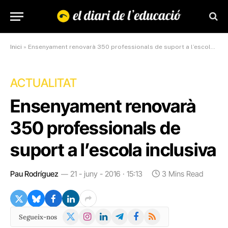
Inici
»
Ensenyament renovarà 350 professionals de suport a l’escola inclusiva
ACTUALITAT
Ensenyament renovarà
350 professionals de
suport a l’escola inclusiva
Pau Rodríguez
21 - juny - 2016 · 15:13
3 Mins Read
X
Instagram
LinkedIn
Telegram
Facebook
RSS
Segueix-nos
(Twitter)