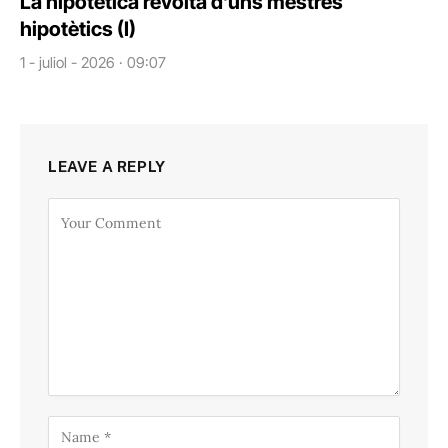
La hipotètica revolta d’uns mestres
hipotètics (I)
1 - juliol - 2026 · 09:07
LEAVE A REPLY