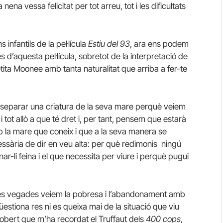
ena vessa felicitat per tot arreu, tot i les dificultats
 infantils de la pel·lícula
Estiu del 93
, ara ens podem
s d’aquesta pel·lícula, sobretot de la interpretació de
tita Moonee amb tanta naturalitat que arriba a fer-te
al separar una criatura de la seva mare perquè veiem
i tot allò a que té dret i, per tant, pensem que estarà
mb la mare que coneix i que a la seva manera se
essària de dir en veu alta: per què redimonis ningú
-li feina i el que necessita per viure i perquè pugui
 vegades veiem la pobresa i l’abandonament amb
qüestiona res ni es queixa mai de la situació que viu
al obert que m’ha recordat el Truffaut dels
400 cops
,