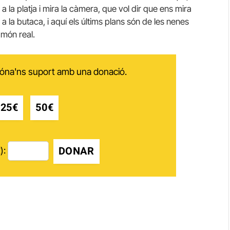
a a la platja i mira la càmera, que vol dir que ens mira
a la butaca, i aquí els últims plans són de les nenes
 món real.
 dóna'ns suport amb una donació.
25€
50€
DONAR
):