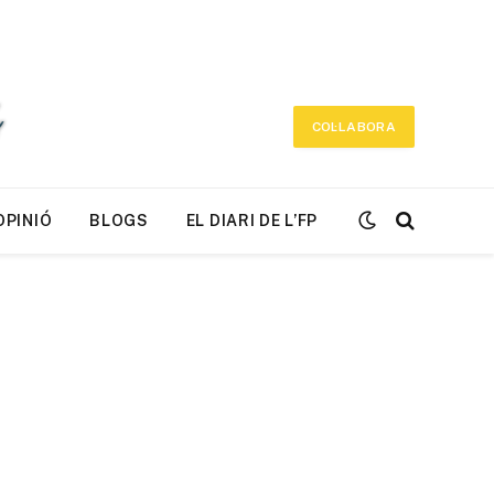
COL·LABORA
OPINIÓ
BLOGS
EL DIARI DE L’FP