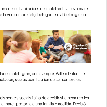
n una de les habitacions del motel amb la seva mare
se la veu sempre feliç, bellugant-se al bell mig d’un
ilar el motel –gran, com sempre, Willem Dafoe– té
nefactor, que és com haurien de ser sempre els
s serveis socials i s’ha de decidir si la nena rep les
 mare i portar-la a una família d’acollida. Decisió