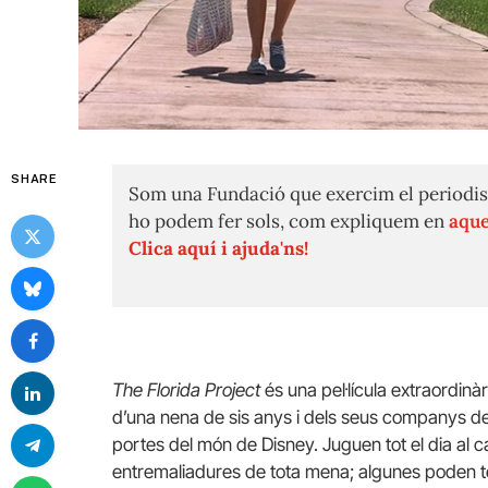
SHARE
Som una Fundació que exercim el periodis
ho podem fer sols, com expliquem en
aque
Clica aquí i ajuda'ns!
The Florida Project
és una pel·lícula extraordinà
d’una nena de sis anys i dels seus companys de 
portes del món de Disney. Juguen tot el dia al ca
entremaliadures de tota mena; algunes poden t