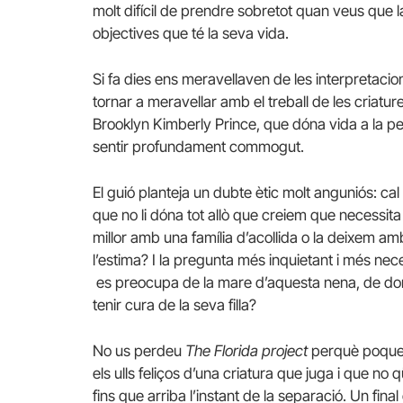
molt difícil de prendre sobretot quan veus que la n
objectives que té la seva vida.
Si fa dies ens meravellaven de les interpretacions
tornar a meravellar amb el treball de les criature
Brooklyn Kimberly Prince, que dóna vida a la pe
sentir profundament commogut.
El guió planteja un dubte ètic molt anguniós: c
que no li dóna tot allò que creiem que necessita 
millor amb una família d’acollida o la deixem a
l’estima? I la pregunta més inquietant i més nec
es preocupa de la mare d’aquesta nena, de donar
tenir cura de la seva filla?
No us perdeu
The Florida project
perquè poques
els ulls feliços d’una criatura que juga i que no 
fins que arriba l’instant de la separació. Un fin