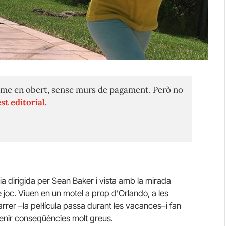
me en obert, sense murs de pagament. Però no
st editorial.
ria dirigida per Sean Baker i vista amb la mirada
joc. Viuen en un motel a prop d’Orlando, a les
rrer –la pel·lícula passa durant les vacances–i fan
enir conseqüències molt greus.