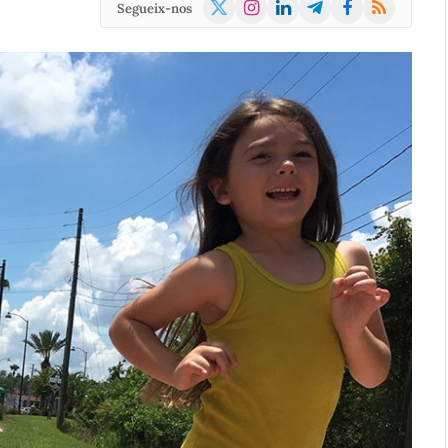
X
Instagram
LinkedIn
Telegram
Facebook
RSS
Segueix-nos
(Twitter)