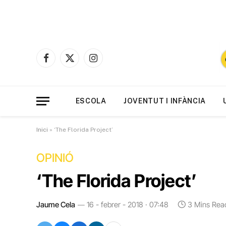
Facebook
X
Instagram
(Twitter)
ESCOLA
JOVENTUT I INFÀNCIA
Inici
»
‘The Florida Project’
OPINIÓ
‘The Florida Project’
Jaume Cela
16 - febrer - 2018 · 07:48
3 Mins Rea