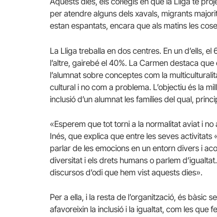
Aquests dies, els col·legis en què la Lliga té p
per atendre alguns dels xavals, migrants majori
estan espantats, encara que als matins les coses 
La Lliga treballa en dos centres. En un d’ells, el
l’altre, gairebé el 40%. La Carmen destaca que 
l’alumnat sobre conceptes com la multiculturalit
cultural i no com a problema. L’objectiu és la mil
inclusió d’un alumnat les famílies del qual, princ
«Esperem que tot torni a la normalitat aviat i n
Inés, que explica que entre les seves activitats «
parlar de les emocions en un entorn divers i aco
diversitat i els drets humans o parlem d’igualta
discursos d’odi que hem vist aquests dies».
Per a ella, i la resta de l’organització, és bàsic
afavoreixin la inclusió i la igualtat, com les que