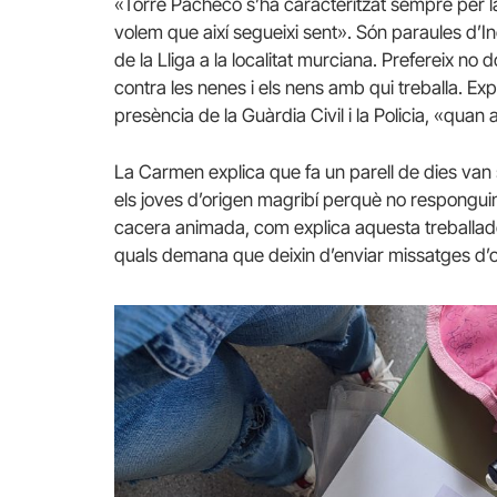
«Torre Pacheco s’ha caracteritzat sempre per la 
volem que així segueixi sent». Són paraules d’In
de la Lliga a la localitat murciana. Prefereix no 
contra les nenes i els nens amb qui treballa. Ex
presència de la Guàrdia Civil i la Policia, «quan 
La Carmen explica que fa un parell de dies van 
els joves d’origen magribí perquè no respongui
cacera animada, com explica aquesta treballador
quals demana que deixin d’enviar missatges d’od