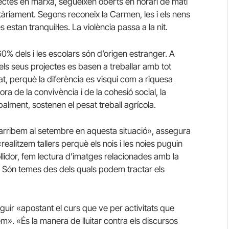
rojectes en marxa, segueixen oberts en horari de matí
tàriament. Segons reconeix la Carmen, les i els nens
estan tranquil·les. La violència passa a la nit.
 60% dels i les escolars són d’origen estranger. A
els seus projectes es basen a treballar amb tot
at, perquè la diferència es visqui com a riquesa
lora de la convivència i de la cohesió social, la
ipalment, sostenen el pesat treball agrícola.
o arribem al setembre en aquesta situació», assegura
realitzem tallers perquè els nois i les noies puguin
llidor, fem lectura d’imatges relacionades amb la
t. Són temes des dels quals podem tractar els
 seguir «apostant el curs que ve per activitats que
 fem». «És la manera de lluitar contra els discursos