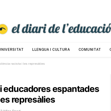
UNIVERSITAT
LLENGUA I CULTURA
COMUNITAT
lència racista i les represàlies
a i educadores espantades
 les represàlies