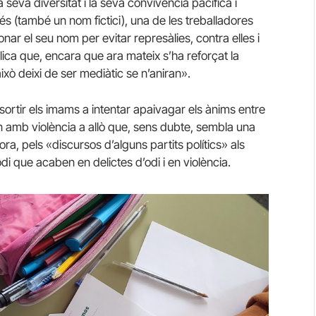
seva diversitat i la seva convivència pacífica i
és (també un nom fictici), una de les treballadores
donar el seu nom per evitar represàlies, contra elles i
plica que, encara que ara mateix s’ha reforçat la
això deixi de ser mediàtic se n’aniran».
sortir els imams a intentar apaivagar els ànims entre
n amb violència a allò que, sens dubte, sembla una
a, pels «discursos d’alguns partits polítics» als
i que acaben en delictes d’odi i en violència.