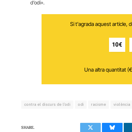
d’odi».
Si t'agrada aquest article,
10€
Una altra quantitat (€
contra el discurs de l'odi
odi
racisme
violència
SHARE.
Twitter
Bluesky