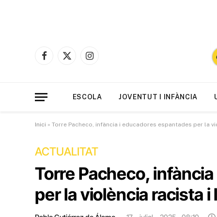
Facebook
X
Instagram
(Twitter)
ESCOLA
JOVENTUT I INFÀNCIA
Inici
»
Torre Pacheco, infància i educadores espantades per la vio
ACTUALITAT
Torre Pacheco, infànci
per la violència racista i