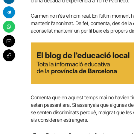
d’una dècada d’experiència a Torre Pacheco.
Carmen no n’és el nom real. En l’últim moment 
mantenir l’anonimat. De fet, comenta, des de l
aconsellat mantenir un perfil baix els propers di
Comenta que en aquest temps mai no havien ting
estan passant ara. Sí assenyala que algunes de 
se senten discriminats perquè, malgrat que les 
els consideren estrangers.