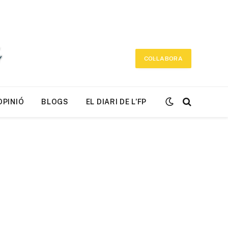
COL·LABORA
OPINIÓ
BLOGS
EL DIARI DE L’FP