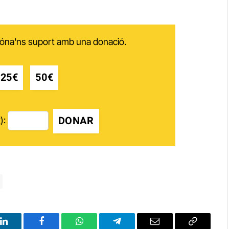
 dóna'ns suport amb una donació.
25€
50€
DONAR
):
LinkedIn
Facebook
WhatsApp
Telegram
Email
Copy