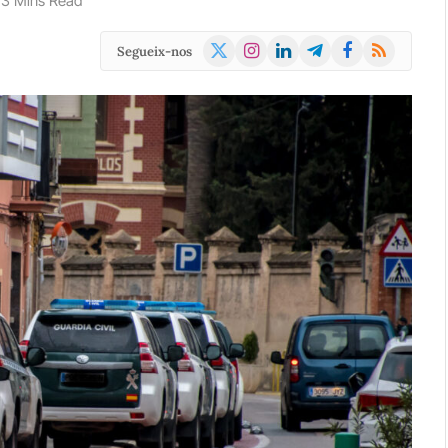
3 Mins Read
X
Instagram
LinkedIn
Telegram
Facebook
RSS
Segueix-nos
(Twitter)