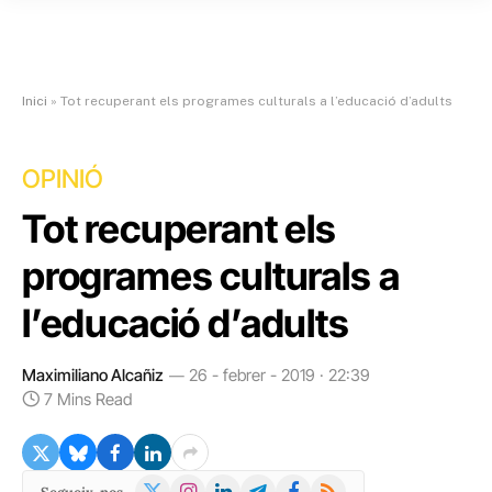
Inici
»
Tot recuperant els programes culturals a l’educació d’adults
OPINIÓ
Tot recuperant els
programes culturals a
l’educació d’adults
Maximiliano Alcañiz
26 - febrer - 2019 · 22:39
7 Mins Read
X
Instagram
LinkedIn
Telegram
Facebook
RSS