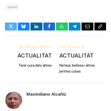
opinió
Twitter
Bluesky
LinkedIn
Facebook
WhatsApp
Telegram
Email
Copy
Link
PREVIOUS ARTICLE
NEXT ARTICLE
ACTUALITAT
ACTUALITAT
Tenir cura dels altres
Neteja, bellesa i altres
petites coses
Maximiliano Alcañiz