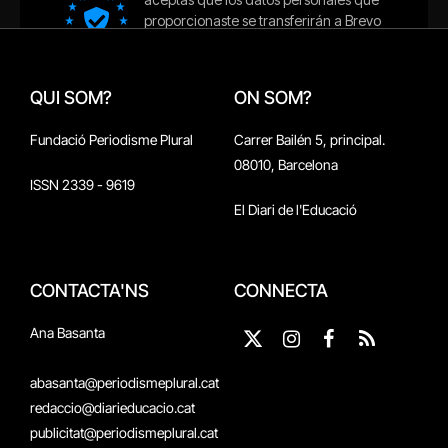
QUI SOM?
ON SOM?
Fundació Periodisme Plural
Carrer Bailén 5, principal.
08010, Barcelona
ISSN 2339 - 9619
El Diari de l'Educació
CONTACTA'NS
CONNECTA
Ana Basanta
X
Instagram
Facebook
RSS
(Twitter)
abasanta@periodismeplural.cat
redaccio@diarieducacio.cat
publicitat@periodismeplural.cat