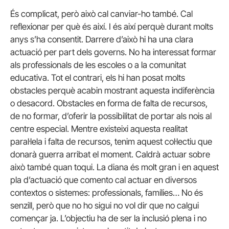
És complicat, però això cal canviar-ho també. Cal
reflexionar per què és així. I és així perquè durant molts
anys s’ha consentit. Darrere d’això hi ha una clara
actuació per part dels governs. No ha interessat formar
als professionals de les escoles o a la comunitat
educativa. Tot el contrari, els hi han posat molts
obstacles perquè acabin mostrant aquesta indiferència
o desacord. Obstacles en forma de falta de recursos,
de no formar, d’oferir la possibilitat de portar als nois al
centre especial. Mentre existeixi aquesta realitat
paral·lela i falta de recursos, tenim aquest col·lectiu que
donarà guerra arribat el moment. Caldrà actuar sobre
això també quan toqui. La diana és molt gran i en aquest
pla d’actuació que comento cal actuar en diversos
contextos o sistemes: professionals, famílies… No és
senzill, però que no ho sigui no vol dir que no calgui
començar ja. L’objectiu ha de ser la inclusió plena i no