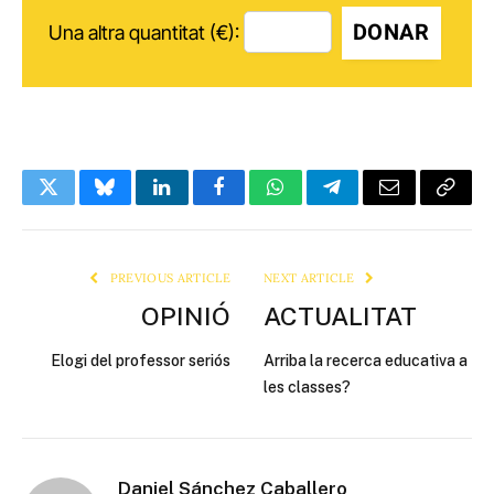
DONAR
Una altra quantitat (€):
Twitter
Bluesky
LinkedIn
Facebook
WhatsApp
Telegram
Email
Copy
Link
PREVIOUS ARTICLE
NEXT ARTICLE
OPINIÓ
ACTUALITAT
Elogi del professor seriós
Arriba la recerca educativa a
les classes?
Daniel Sánchez Caballero