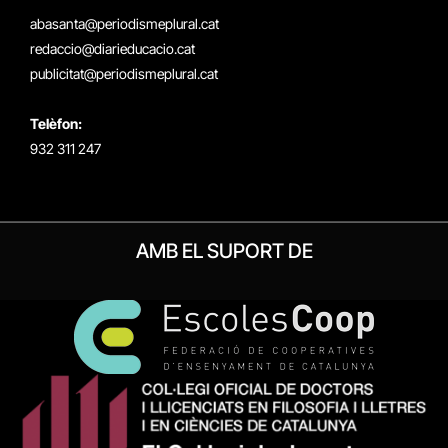
(Twitter)
abasanta@periodismeplural.cat
redaccio@diarieducacio.cat
publicitat@periodismeplural.cat
Telèfon:
932 311 247
AMB EL SUPORT DE