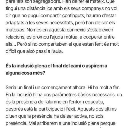
paral·lels són segregadors. Han de fer el mateix. Que
tingui una distància ics amb els seus companys no vol
dir que no pugui compartir continguts, hauran d’estar
adaptats a les seves necessitats, però han de ser els
mateixos. Només en aquesta connexió s’estableixen
relacions, es promou l’ajuda mútua, a cooperar entre
ells… Però si no comparteixen el que estan fent és molt
difícil que això passi a l’aula.
És la inclusió plena el final del camí o aspirem a
alguna cosa més?
Seria un final i un començament alhora. Hi ha molt a fer.
En la inclusió hi ha uns paràmetres bàsics necessaris: un
és la presència de l’alumne en l’entorn educatiu,
després està la participació i l’èxit. Aquests dos últims
diuen que la presència ha de ser activa, no sols
presència. Mai arribarem a una inclusió plena perquè