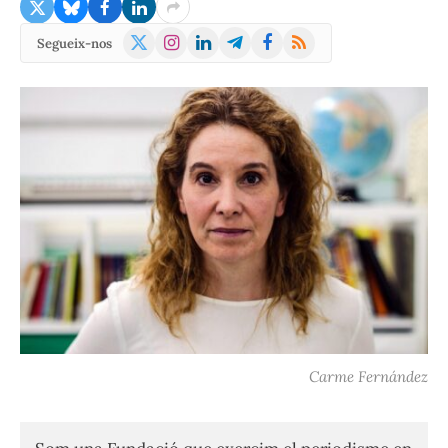
X
Instagram
LinkedIn
Telegram
Facebook
RSS
Segueix-nos
(Twitter)
Carme Fernández