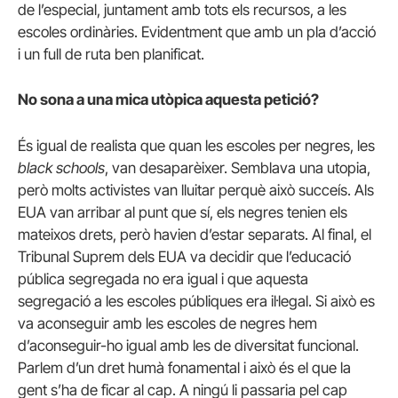
de l’especial, juntament amb tots els recursos, a les
escoles ordinàries. Evidentment que amb un pla d’acció
i un full de ruta ben planificat.
No sona a una mica utòpica aquesta petició?
És igual de realista que quan les escoles per negres, les
black schools
, van desaparèixer. Semblava una utopia,
però molts activistes van lluitar perquè això succeís. Als
EUA van arribar al punt que sí, els negres tenien els
mateixos drets, però havien d’estar separats. Al final, el
Tribunal Suprem dels EUA va decidir que l’educació
pública segregada no era igual i que aquesta
segregació a les escoles públiques era il·legal. Si això es
va aconseguir amb les escoles de negres hem
d’aconseguir-ho igual amb les de diversitat funcional.
Parlem d’un dret humà fonamental i això és el que la
gent s’ha de ficar al cap. A ningú li passaria pel cap