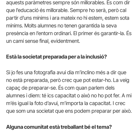
aquests paràmetres sempre són millorables. És com dir
que l’educació és millorable. Sempre ho serà, però cal
partir d’uns mínims i ara mateix no hi estem, estem sota
mínims. Molts alumnes no tenen garantida la seva
presència en l’entorn ordinari. El primer és garantir-la. És
un camí sense final, evidentment.
Està la societat preparada per a la inclusió?
Si jo fes una fotografia avui dia m’inclino més a dir que
no està preparada, però crec que pot estar-ho. La veig
capaç de preparar-se. És com quan parlem dels
alumnes i diem: té ics capacitat o això no ho pot fer. A mi
m’és igual la foto d’avui, m’importa la capacitat. I crec
que som una societat que ens podem preparar per això.
Alguna comunitat està treballant bé el tema?