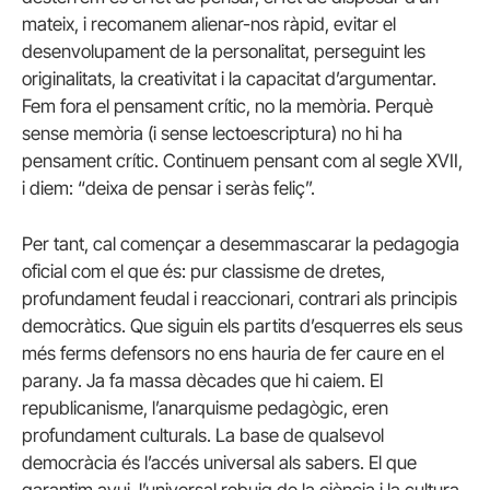
mateix, i recomanem alienar-nos ràpid, evitar el
desenvolupament de la personalitat, perseguint les
originalitats, la creativitat i la capacitat d’argumentar.
Fem fora el pensament crític, no la memòria. Perquè
sense memòria (i sense lectoescriptura) no hi ha
pensament crític. Continuem pensant com al segle XVII,
i diem: “deixa de pensar i seràs feliç”.
Per tant, cal començar a desemmascarar la pedagogia
oficial com el que és: pur classisme de dretes,
profundament feudal i reaccionari, contrari als principis
democràtics. Que siguin els partits d’esquerres els seus
més ferms defensors no ens hauria de fer caure en el
parany. Ja fa massa dècades que hi caiem. El
republicanisme, l’anarquisme pedagògic, eren
profundament culturals. La base de qualsevol
democràcia és l’accés universal als sabers. El que
garantim avui, l’universal rebuig de la ciència i la cultura,