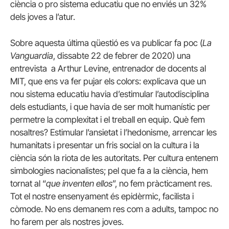
ciència o pro sistema educatiu que no enviés un 32%
dels joves a l’atur.
Sobre aquesta última qüestió es va publicar fa poc (
La
Vanguardia
, dissabte 22 de febrer de 2020) una
entrevista a Arthur Levine, entrenador de docents al
MIT, que ens va fer pujar els colors: explicava que un
nou sistema educatiu havia d’estimular l’autodisciplina
dels estudiants, i que havia de ser molt humanístic per
permetre la complexitat i el treball en equip. Què fem
nosaltres? Estimular l’ansietat i l’hedonisme, arrencar les
humanitats i presentar un fris social on la cultura i la
ciència són la riota de les autoritats. Per cultura entenem
simbologies nacionalistes; pel que fa a la ciència, hem
tornat al “
que inventen ellos
”, no fem pràcticament res.
Tot el nostre ensenyament és epidèrmic, facilista i
còmode. No ens demanem res com a adults, tampoc no
ho farem per als nostres joves.