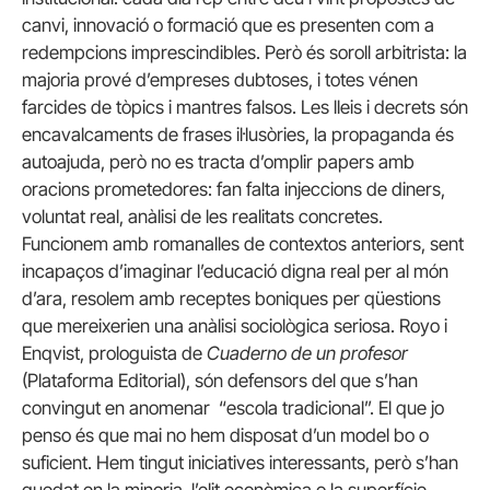
canvi, innovació o formació que es presenten com a
redempcions imprescindibles. Però és soroll arbitrista: la
majoria prové d’empreses dubtoses, i totes vénen
farcides de tòpics i mantres falsos. Les lleis i decrets són
encavalcaments de frases il·lusòries, la propaganda és
autoajuda, però no es tracta d’omplir papers amb
oracions prometedores: fan falta injeccions de diners,
voluntat real, anàlisi de les realitats concretes.
Funcionem amb romanalles de contextos anteriors, sent
incapaços d’imaginar l’educació digna real per al món
d’ara, resolem amb receptes boniques per qüestions
que mereixerien una anàlisi sociològica seriosa. Royo i
Enqvist, prologuista de
Cuaderno de un profesor
(Plataforma Editorial), són defensors del que s’han
convingut en anomenar “escola tradicional”. El que jo
penso és que mai no hem disposat d’un model bo o
suficient. Hem tingut iniciatives interessants, però s’han
quedat en la minoria, l’elit econòmica o la superfície.