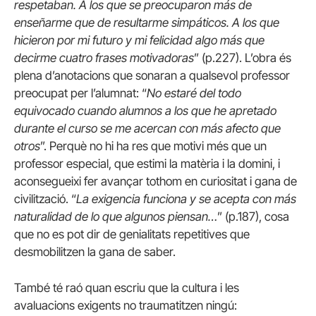
respetaban. A los que se preocuparon más de
enseñarme que de resultarme simpáticos. A los que
hicieron por mi futuro y mi felicidad algo más que
decirme cuatro frases motivadoras
” (p.227). L’obra és
plena d’anotacions que sonaran a qualsevol professor
preocupat per l’alumnat: “
No estaré del todo
equivocado cuando alumnos a los que he apretado
durante el curso se me acercan con más afecto que
otros
”. Perquè no hi ha res que motivi més que un
professor especial, que estimi la matèria i la domini, i
aconsegueixi fer avançar tothom en curiositat i gana de
civilització. “
La exigencia funciona y se acepta con más
naturalidad de lo que algunos piensan…
” (p.187), cosa
que no es pot dir de genialitats repetitives que
desmobilitzen la gana de saber.
També té raó quan escriu que la cultura i les
avaluacions exigents no traumatitzen ningú: