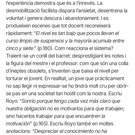
l’experiència demostra que és a l’inrevés. La
desmobilització facilista dispara l’ansietat, desentrena la
voluntat i genera descura i abandonament. I es
produeixen escenes que tot docent reconeixerà
ràpidament: “
El nivel es tan bajo que pocos llevan el
curso limpio de suspensos y la mayoría acumula entre
cinco y siete
.” (p.180). Com reacciona el sistema?
Traient-se un conill del barret: desprestigiant les notes i
la figura del mestre i el professor: com que són una colla
d’ineptes obsolets, s’inventen que baixa el nivell per
torturar el jovent. En realitat, un jove que pràcticament
no sap llegir ni expressar-se ho tindrà molt cru per obrir-
se pas en una societat tan hostil com la nostra. Escriu
Royo: “
Sonrío porque tengo cada vez más claro que
nuestra obligación no es motivarlos para que trabajen,
sino hacerlos trabajar para que encuentren la
motivación
” (p.165). Escriu Royo també en moltes
anotacions: “
Despreciar el conocimiento no ha