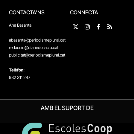
CONTACTA'NS
CONNECTA
Ana Basanta
X
Instagram
Facebook
RSS
(Twitter)
abasanta@periodismeplural.cat
redaccio@diarieducacio.cat
publicitat@periodismeplural.cat
Telèfon:
932 311 247
AMB EL SUPORT DE