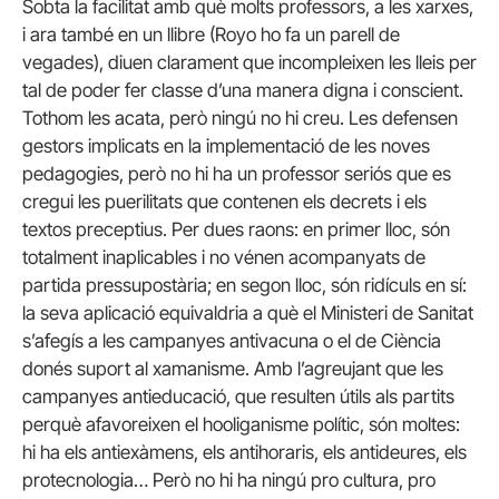
Sobta la facilitat amb què molts professors, a les xarxes,
i ara també en un llibre (Royo ho fa un parell de
vegades), diuen clarament que incompleixen les lleis per
tal de poder fer classe d’una manera digna i conscient.
Tothom les acata, però ningú no hi creu. Les defensen
gestors implicats en la implementació de les noves
pedagogies, però no hi ha un professor seriós que es
cregui les puerilitats que contenen els decrets i els
textos preceptius. Per dues raons: en primer lloc, són
totalment inaplicables i no vénen acompanyats de
partida pressupostària; en segon lloc, són ridículs en sí:
la seva aplicació equivaldria a què el Ministeri de Sanitat
s’afegís a les campanyes antivacuna o el de Ciència
donés suport al xamanisme. Amb l’agreujant que les
campanyes antieducació, que resulten útils als partits
perquè afavoreixen el hooliganisme polític, són moltes:
hi ha els antiexàmens, els antihoraris, els antideures, els
protecnologia… Però no hi ha ningú pro cultura, pro