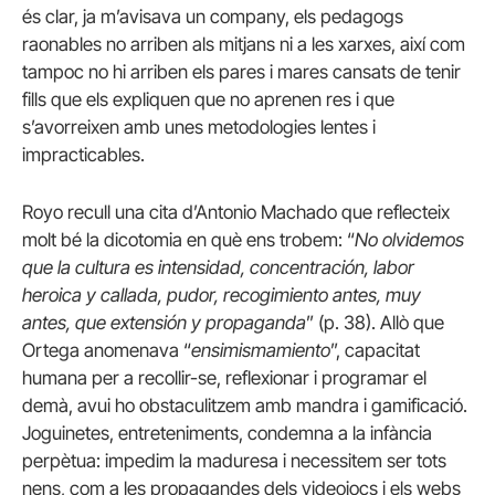
és clar, ja m’avisava un company, els pedagogs
raonables no arriben als mitjans ni a les xarxes, així com
tampoc no hi arriben els pares i mares cansats de tenir
fills que els expliquen que no aprenen res i que
s’avorreixen amb unes metodologies lentes i
impracticables.
Royo recull una cita d’Antonio Machado que reflecteix
molt bé la dicotomia en què ens trobem: “
No olvidemos
que la cultura es intensidad, concentración, labor
heroica y callada, pudor, recogimiento antes, muy
antes, que extensión y propaganda
” (p. 38). Allò que
Ortega anomenava “
ensimismamiento
”, capacitat
humana per a recollir-se, reflexionar i programar el
demà, avui ho obstaculitzem amb mandra i gamificació.
Joguinetes, entreteniments, condemna a la infància
perpètua: impedim la maduresa i necessitem ser tots
nens, com a les propagandes dels videojocs i els webs