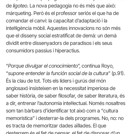
de
ligoteo
. La nova pedagogia no és més que això:
màrqueting. Però és el professor seriós el que ha de
comandar el canvi: la capacitat d’adaptació i la
intel·ligència mòbil. Aquestes innovacions no són més
que el disseny social estratificat de demà: un demà
dividit entre dissenyadors de paradisos i els seus
consumidors passius i hiperactius.
“
Porque divulgar el conocimiento
”, continua Royo,
“
supone entender la función social de la cultura
” (p.91).
És la clau de tot. Tots els líders i gurús del món
anglosaxó insisteixen en la necessitat imperiosa de
saber història, de saber filosofar, de saber literatura, és
a dir, entrenar l’autonomia intel·lectual. Només nosaltres
som tan bàrbars d’identificar tot això com a “cultura
memorística” i desterrar-la dels programes. No, no: no
es tracta de memoritzar dades aïllades. El que
desterrem és el fet de pensar, el fet de disposar d’un