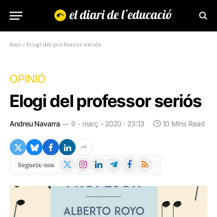
Inici
»
Elogi del professor seriós
OPINIÓ
Elogi del professor seriós
Andreu Navarra
9 - març - 2020 · 23:13
10 Mins Read
X
Instagram
LinkedIn
Telegram
Facebook
RSS
Segueix-nos
(Twitter)