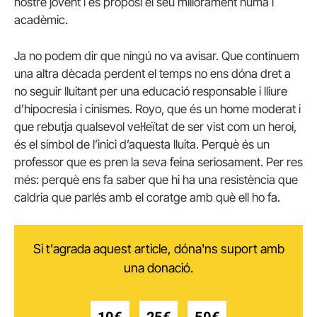
nostre jovent i es proposi el seu millorament humà i
acadèmic.
Ja no podem dir que ningú no va avisar. Que continuem
una altra dècada perdent el temps no ens dóna dret a
no seguir lluitant per una educació responsable i lliure
d’hipocresia i cinismes. Royo, que és un home moderat i
que rebutja qualsevol vel·leïtat de ser vist com un heroi,
és el símbol de l’inici d’aquesta lluita. Perquè és un
professor que es pren la seva feina seriosament. Per res
més: perquè ens fa saber que hi ha una resistència que
caldria que parlés amb el coratge amb què ell ho fa.
Si t'agrada aquest article, dóna'ns suport amb
una donació.