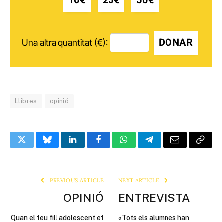
10€
25€
50€
DONAR
Una altra quantitat (€):
Llibres
opinió
Twitter
Bluesky
LinkedIn
Facebook
WhatsApp
Telegram
Email
Copy
Link
PREVIOUS ARTICLE
NEXT ARTICLE
OPINIÓ
ENTREVISTA
Quan el teu fill adolescent et
«Tots els alumnes han