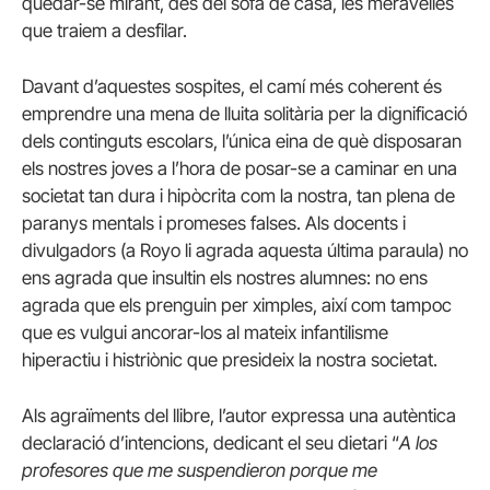
quedar-se mirant, des del sofà de casa, les meravelles
que traiem a desfilar.
Davant d’aquestes sospites, el camí més coherent és
emprendre una mena de lluita solitària per la dignificació
dels continguts escolars, l’única eina de què disposaran
els nostres joves a l’hora de posar-se a caminar en una
societat tan dura i hipòcrita com la nostra, tan plena de
paranys mentals i promeses falses. Als docents i
divulgadors (a Royo li agrada aquesta última paraula) no
ens agrada que insultin els nostres alumnes: no ens
agrada que els prenguin per ximples, així com tampoc
que es vulgui ancorar-los al mateix infantilisme
hiperactiu i histriònic que presideix la nostra societat.
Als agraïments del llibre, l’autor expressa una autèntica
declaració d’intencions, dedicant el seu dietari “
A los
profesores que me suspendieron porque me