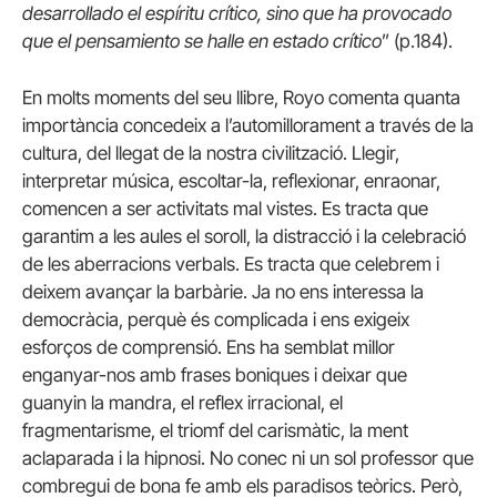
desarrollado el espíritu crítico, sino que ha provocado
que el pensamiento se halle en estado crítico
” (p.184).
En molts moments del seu llibre, Royo comenta quanta
importància concedeix a l’automillorament a través de la
cultura, del llegat de la nostra civilització. Llegir,
interpretar música, escoltar-la, reflexionar, enraonar,
comencen a ser activitats mal vistes. Es tracta que
garantim a les aules el soroll, la distracció i la celebració
de les aberracions verbals. Es tracta que celebrem i
deixem avançar la barbàrie. Ja no ens interessa la
democràcia, perquè és complicada i ens exigeix
esforços de comprensió. Ens ha semblat millor
enganyar-nos amb frases boniques i deixar que
guanyin la mandra, el reflex irracional, el
fragmentarisme, el triomf del carismàtic, la ment
aclaparada i la hipnosi. No conec ni un sol professor que
combregui de bona fe amb els paradisos teòrics. Però,