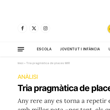
Facebook
X
Instagram
(Twitter)
ESCOLA
JOVENTUT I INFÀNCIA
Inici
»
Tria pragmàtica de places MIR
ANÀLISI
Tria pragmàtica de plac
Any rere any es torna a repetir 
amb millor nota –per tant, els 