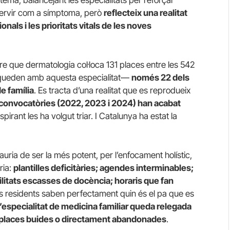
stema, balancejant les especialitats per reforçar
servir com a símptoma, però
reflecteix una realitat
als i les prioritats vitals de les noves
re que dermatologia col·loca 131 places entre les 542
 queden amb aquesta especialitat—
només 22 dels
e família
. Es tracta d’una realitat que es reprodueix
s convocatòries (2022, 2023 i 2024) han acabat
spirant les ha volgut triar. I Catalunya ha estat la
auria de ser la més potent, per l’enfocament holístic,
ria:
plantilles deficitàries; agendes interminables;
ilitats escasses de docència; horaris que fan
urs residents saben perfectament quin és el pa que es
’especialitat de medicina familiar queda relegada
b places buides o directament abandonades
.