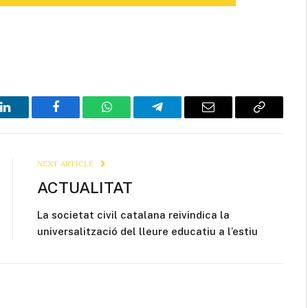
LinkedIn
Facebook
WhatsApp
Telegram
Email
Copy
Link
NEXT ARTICLE
ACTUALITAT
La societat civil catalana reivindica la
universalització del lleure educatiu a l’estiu