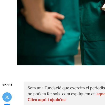
SHARE
Som una Fundació que exercim el periodis
ho podem fer sols, com expliquem en
aque
Clica aquí i ajuda'ns!