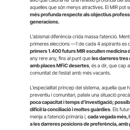
això que caldria fer una reflexió profunda del si
aquelles que són menys atractives. El MIR pot 
més profunda respecte als objectius profession
generacions.
L’abismal diferència crida massa l’atenció. Ment
primeres eleccions —1 de cada 4 aspirants es
primers 1.400 futurs MIR escullen medicina d
any rere any, fins al punt que
les darreres tre
amb places MFiC desertes
, és a dir, que cap a
comunitat de l’estat amb més vacants.
L’especialitat príncep del sistema, aquella que h
preventiu i comunitari, pateix una situació precà
poca capacitat i temps d’investigació; possib
difícil la conciliació i moltes guàrdies
. Els fut
menja a l’atenció primària i,
cada vegada més, l
a les darreres posicions de preferència, am