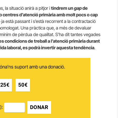
 la situació anirà a pitjor i
tindrem un
gap
de
b centres d’atenció primària amb molt pocs o cap
ò ja està passant i s’està recorrent a la contractació
o homologat. Una pràctica que, a més de devaluar
a mínim de pèrdua de qualitat. S’ha dit tantes vegades
s condicions de treball a l’atenció primària durant
 vida laboral, es podrà invertir aquesta tendència
.
 dóna'ns suport amb una donació.
25€
50€
DONAR
):