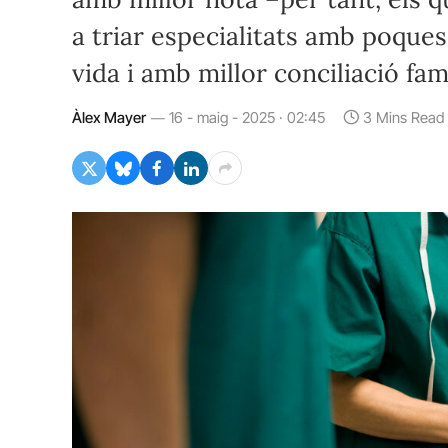
a triar especialitats amb poque
vida i amb millor conciliació fami
Àlex Mayer
16 - maig - 2025 · 02:45
3 Mins Read