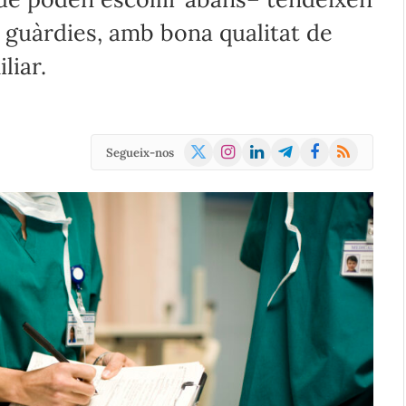
s guàrdies, amb bona qualitat de
liar.
X
Instagram
LinkedIn
Telegram
Facebook
RSS
Segueix-nos
(Twitter)