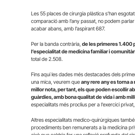
Les 55 places de cirurgia plàstica s’han esgota
comparació amb l’any passat, no podem parlar
acabar abans, amb l’aspirant 687.
Per la banda contrària,
de les primeres 1.400 
l’especialitat de medicina familiar i comunità
total de 2.508.
Fins aquí les dades més destacades dels primers
una mica, veurem que
any rere any es torna a
millor nota, per tant, els que poden escollir 
guàrdies, amb bona qualitat de vida i amb millo
especialitats més proclius per a l’exercici privat
Altres especialitats medico-quirúrgiques també o
procediments ben remunerats a la medicina priv