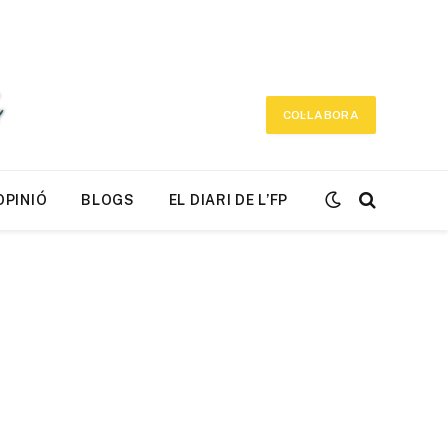
COL·LABORA
OPINIÓ
BLOGS
EL DIARI DE L’FP