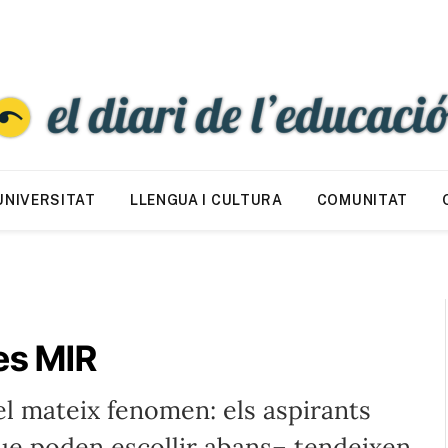
UNIVERSITAT
LLENGUA I CULTURA
COMUNITAT
es MIR
el mateix fenomen: els aspirants
que poden escollir abans– tendeixen