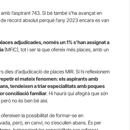
t amb l’aspirant 743. Si bé també s’ha avançat en
 de rècord absolut perquè l’any 2023 encara es van
places adjudicades, només un 1% s’han assignat a
ria
(MFiC), tot i ser la que ofereix més places, amb un
 dies d’adjudicació de places MIR. Si hi reflexionem
 repetir el mateix fenomen: els aspirants amb
abans, tendeixen a triar especialitats amb poques
r conciliació familiar
. Hi haurà qui afegirà que són
, però no és ben bé així.
fereixen la possibilitat de formar-se en
ada, però, en canvi, no s’escullen abans. És per