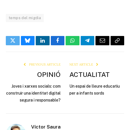
temps del migdia
Twitter
Bluesky
LinkedIn
Facebook
WhatsApp
Telegram
Email
Copy
Link
PREVIOUS ARTICLE
NEXT ARTICLE
OPINIÓ
ACTUALITAT
Joves i xarxes socials: com
Un espai de lleure educatiu
construir una identitat digital
per a infants sords
segura i responsable?
Víctor Saura