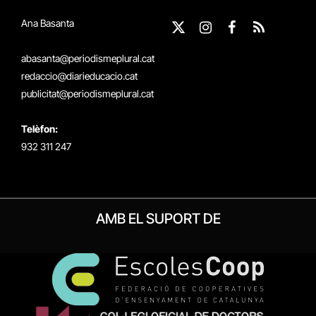
Ana Basanta
X
Instagram
Facebook
RSS
(Twitter)
abasanta@periodismeplural.cat
redaccio@diarieducacio.cat
publicitat@periodismeplural.cat
Telèfon:
932 311 247
AMB EL SUPORT DE