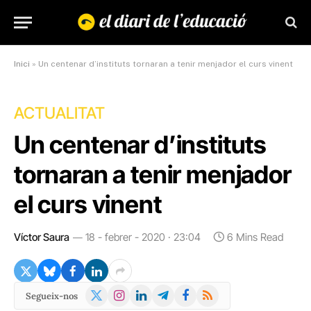
Inici
»
Un centenar d’instituts tornaran a tenir menjador el curs vinent
ACTUALITAT
Un centenar d’instituts
tornaran a tenir menjador
el curs vinent
Víctor Saura
18 - febrer - 2020 · 23:04
6 Mins Read
X
Instagram
LinkedIn
Telegram
Facebook
RSS
Segueix-nos
(Twitter)