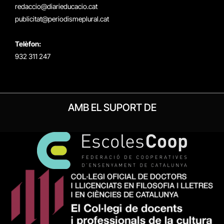
redaccio@diarieducacio.cat
publicitat@periodismeplural.cat
Telèfon:
932 311 247
AMB EL SUPORT DE