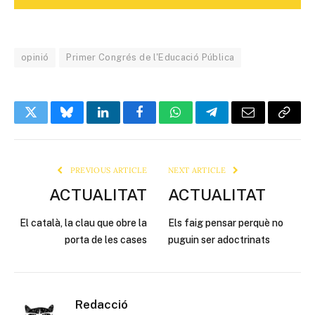
opinió
Primer Congrés de l'Educació Pública
Twitter
Bluesky
LinkedIn
Facebook
WhatsApp
Telegram
Email
Copy
Link
PREVIOUS ARTICLE
NEXT ARTICLE
ACTUALITAT
ACTUALITAT
El català, la clau que obre la
Els faig pensar perquè no
porta de les cases
puguin ser adoctrinats
Redacció