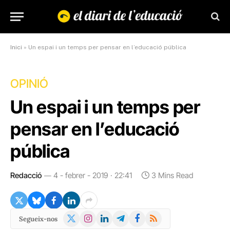
Inici
»
Un espai i un temps per pensar en l’educació pública
OPINIÓ
Un espai i un temps per
pensar en l’educació
pública
Redacció
4 - febrer - 2019 · 22:41
3 Mins Read
X
Instagram
LinkedIn
Telegram
Facebook
RSS
Segueix-nos
(Twitter)