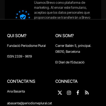
QUI SOM?
ON SOM?
Fundació Periodisme Plural
Carrer Bailén 5, principal.
08010, Barcelona
ISSN 2339 - 9619
El Diari de l'Educació
CONTACTA'NS
CONNECTA
Ana Basanta
X
Instagram
Facebook
RSS
(Twitter)
abasanta@periodismeplural.cat