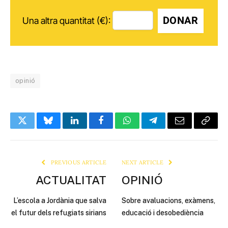
DONAR
Una altra quantitat (€):
opinió
Twitter
Bluesky
LinkedIn
Facebook
WhatsApp
Telegram
Email
Copy
Link
PREVIOUS ARTICLE
NEXT ARTICLE
ACTUALITAT
OPINIÓ
L’escola a Jordània que salva
Sobre avaluacions, exàmens,
el futur dels refugiats sirians
educació i desobediència