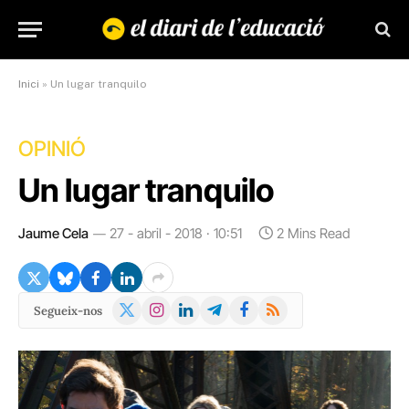
Inici
»
Un lugar tranquilo
OPINIÓ
Un lugar tranquilo
Jaume Cela
27 - abril - 2018 · 10:51
2 Mins Read
X
Instagram
LinkedIn
Telegram
Facebook
RSS
Segueix-nos
(Twitter)