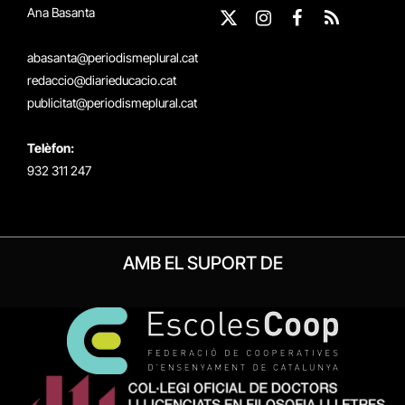
Ana Basanta
X
Instagram
Facebook
RSS
(Twitter)
abasanta@periodismeplural.cat
redaccio@diarieducacio.cat
publicitat@periodismeplural.cat
Telèfon:
932 311 247
AMB EL SUPORT DE