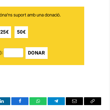
 dóna'ns suport amb una donació.
25€
50€
DONAR
):
LinkedIn
Facebook
WhatsApp
Telegram
Email
Copy