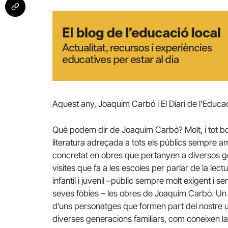
Aquest any, Joaquim Carbó i El Diari de l’Educa
Què podem dir de Joaquim Carbó? Molt, i tot bo.
literatura adreçada a tots els públics sempre am
concretat en obres que pertanyen a diversos gèn
visites que fa a les escoles per parlar de la lec
infantil i juvenil –públic sempre molt exigent i s
seves fòbies – les obres de Joaquim Carbó. Un m
d’uns personatges que formen part del nostre uni
diverses generacions familiars, com coneixen la