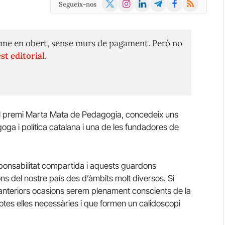
X
Instagram
LinkedIn
Telegram
Facebook
RSS
Segueix-nos
(Twitter)
me en obert, sense murs de pagament. Però no
st editorial.
el premi Marta Mata de Pedagogia, concedeix uns
a i política catalana i una de les fundadores de
ponsabilitat compartida i aquests guardons
ons del nostre país des d’àmbits molt diversos. Si
 anteriors ocasions serem plenament conscients de la
otes elles necessàries i que formen un calidoscopi