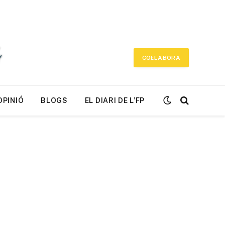
COL·LABORA
OPINIÓ
BLOGS
EL DIARI DE L’FP