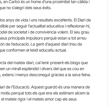
 en Carbó és un home d’una proximitat tan càlida i
e no s’alegri dels seus èxits.
s anys de vida i uns resultats excel·lents. El Diari de
ible per seguir l’actualitat educativa i reflexionar-hi,
model de societat i de convivència volem. El seu grau
 seus principals impulsors perquè estan a tot arreu
ón de l’educació. La gent d’aquest diari treu de
ue conformen el teixit educatiu actual.
cta del mateix diari, cal tenir present els blogs que
en un mirall esplèndid i divers del que es cou en
 extens i menys desconegut gràcies a la seva feina.
El Diari de l’Educació. Aquest guardó és una manera de
n motiu perquè tots els que ens els estimem alcem la
l mateix rigor i el mateix amor cap els seus