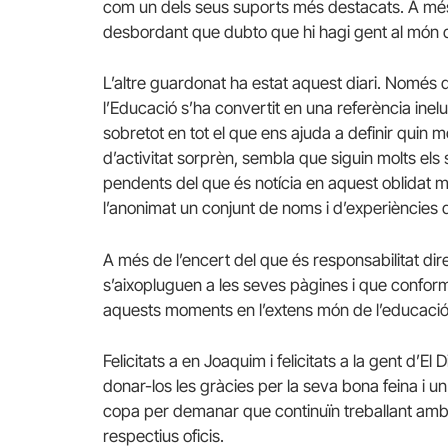
com un dels seus suports més destacats. A més,
desbordant que dubto que hi hagi gent al món qu
L’altre guardonat ha estat aquest diari. Només do
l’Educació s’ha convertit en una referència inelud
sobretot en tot el que ens ajuda a definir quin 
d’activitat sorprèn, sembla que siguin molts els
pendents del que és notícia en aquest oblidat m
l’anonimat un conjunt de noms i d’experiències q
A més de l’encert del que és responsabilitat dire
s’aixopluguen a les seves pàgines i que conform
aquests moments en l’extens món de l’educació,
Felicitats a en Joaquim i felicitats a la gent d’
donar-los les gràcies per la seva bona feina i u
copa per demanar que continuïn treballant amb e
respectius oficis.