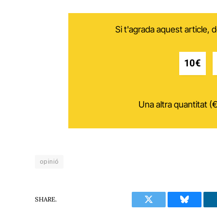
Si t'agrada aquest article,
10€
Una altra quantitat (€
opinió
SHARE.
Twitter
Bluesky