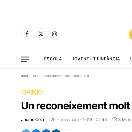
Facebook
X
Instagram
(Twitter)
ESCOLA
JOVENTUT I INFÀNCIA
Inici
»
Un reconeixement molt merescut
OPINIÓ
Un reconeixement molt
Jaume Cela
29 - novembre - 2016 · 07:43
3 Mins