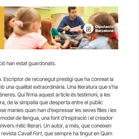
ció han estat guardonats.
 Escriptor de reconegut prestigi que ha conreat la
b una qualitat extraordinària. Una literatura que s’ha
eres. Qui firma aquest article és testimoni, a les
tura, de la simpatia que desperta entre el públic
ense manies quan han d’expressar les seves filies i les
odel de llengua, una font d’inspiració i el creador
vers mític literari. Un autor, a més, que coneixen
 revista
Cavall Fort
, que sempre ha tingut en Quim