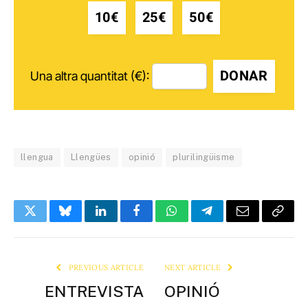
10€
25€
50€
DONAR
Una altra quantitat (€):
llengua
Llengües
opinió
plurilingüisme
Twitter
Bluesky
LinkedIn
Facebook
WhatsApp
Telegram
Email
Copy
Link
PREVIOUS ARTICLE
NEXT ARTICLE
ENTREVISTA
OPINIÓ