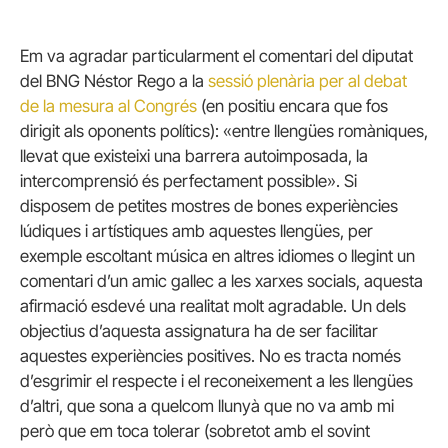
Em va agradar particularment el comentari del diputat
del BNG Néstor Rego a la
sessió plenària per al debat
de la mesura al Congrés
(en positiu encara que fos
dirigit als oponents polítics): «entre llengües romàniques,
llevat que existeixi una barrera autoimposada, la
intercomprensió és perfectament possible». Si
disposem de petites mostres de bones experiències
lúdiques i artístiques amb aquestes llengües, per
exemple escoltant música en altres idiomes o llegint un
comentari d’un amic gallec a les xarxes socials, aquesta
afirmació esdevé una realitat molt agradable. Un dels
objectius d’aquesta assignatura ha de ser facilitar
aquestes experiències positives. No es tracta només
d’esgrimir el respecte i el reconeixement a les llengües
d’altri, que sona a quelcom llunyà que no va amb mi
però que em toca tolerar (sobretot amb el sovint