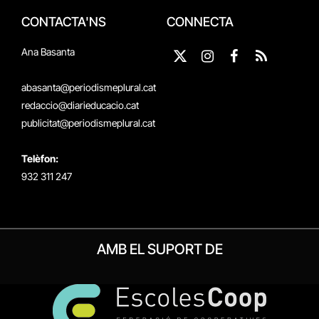
CONTACTA'NS
CONNECTA
Ana Basanta
X
Instagram
Facebook
RSS
(Twitter)
abasanta@periodismeplural.cat
redaccio@diarieducacio.cat
publicitat@periodismeplural.cat
Telèfon:
932 311 247
AMB EL SUPORT DE