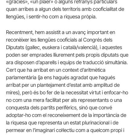
«gràcies», «un plaer» o alguns refranys particulars
quan arribes a algun dels territoris amb cooficialitat de
llengües, i sentir-ho com a riquesa pròpia.
Recentment, hem assistit a un avanç important en
reconèixer les llengües cooficials al Congrés dels
Diputats (gallec, euskera i català/valencià), i aquestes
poden ser emprades lliurement pels propis diputats que
ara disposen d’aparells i equips de traducció simultània.
Cert que ha arribat en un context d’aritmètica
parlamentària (ja ens hagués agradat que hagués
arribat per un plantejament d’estat amb amplitud de
mires), però és bo fer de la necessitat virtut i enfocar-ho
no com una mera facilitat per als representants o una
conquesta dels partits perifèrics, sinó que convé
adoptar-ho com el reconeixement de la importància de
la riquesa que representa un estat plurinacional i de
permear en l’imaginari col·lectiu com a quelcom propi i