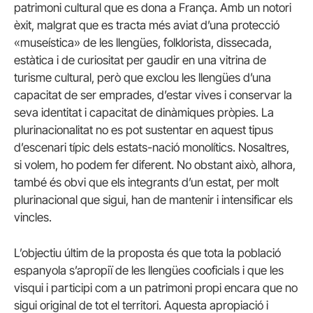
patrimoni cultural que es dona a França. Amb un notori
èxit, malgrat que es tracta més aviat d’una protecció
«museística» de les llengües, folklorista, dissecada,
estàtica i de curiositat per gaudir en una vitrina de
turisme cultural, però que exclou les llengües d’una
capacitat de ser emprades, d’estar vives i conservar la
seva identitat i capacitat de dinàmiques pròpies. La
plurinacionalitat no es pot sustentar en aquest tipus
d’escenari típic dels estats-nació monolítics. Nosaltres,
si volem, ho podem fer diferent. No obstant això, alhora,
també és obvi que els integrants d’un estat, per molt
plurinacional que sigui, han de mantenir i intensificar els
vincles.
L’objectiu últim de la proposta és que tota la població
espanyola s’apropiï de les llengües cooficials i que les
visqui i participi com a un patrimoni propi encara que no
sigui original de tot el territori. Aquesta apropiació i