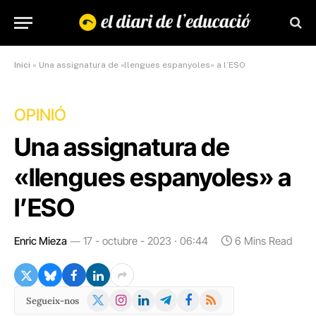
Inici
»
Una assignatura de «llengues espanyoles» a l’ESO
OPINIÓ
Una assignatura de
«llengues espanyoles» a
l’ESO
Enric Mieza
17 - octubre - 2023 · 06:44
6 Mins Read
X
Instagram
LinkedIn
Telegram
Facebook
RSS
Segueix-nos
(Twitter)