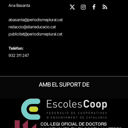
Ana Basanta
X
Instagram
Facebook
RSS
(Twitter)
abasanta@periodismeplural.cat
redaccio@diarieducacio.cat
publicitat@periodismeplural.cat
Telèfon:
932 311 247
AMB EL SUPORT DE