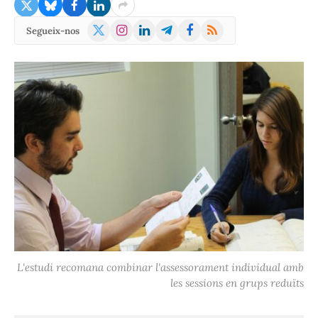
X
Instagram
LinkedIn
Telegram
Facebook
RSS
Segueix-nos
(Twitter)
L'estudi recomana combinar l'assessorament individual amb
les sessions en grups reduïts