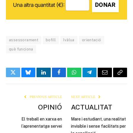
DONAR
Una altra quantitat (€):
assessorament
bofill
Ivàlua
orientació
què funciona
Twitter
Bluesky
LinkedIn
Facebook
WhatsApp
Telegram
Email
Copy
Link
PREVIOUS ARTICLE
NEXT ARTICLE
OPINIÓ
ACTUALITAT
El treball en xarxa en
Mare i estudiant, una realitat
l’aprenentatge servei
invisible i sense facilitats per