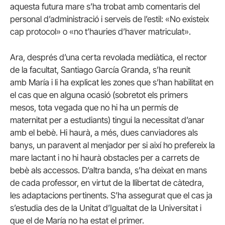
aquesta futura mare s’ha trobat amb comentaris del
personal d’administració i serveis de l’estil: «No existeix
cap protocol» o «no t’hauries d’haver matriculat».
Ara, després d’una certa revolada mediàtica, el rector
de la facultat, Santiago
García
Granda
, s’ha reunit
amb
María
i li ha explicat les zones que s’han habilitat en
el cas que en alguna ocasió (sobretot els primers
mesos, tota vegada que no hi ha un permís de
maternitat per a estudiants) tingui la necessitat d’anar
amb el bebè. Hi haurà, a més, dues canviadores als
banys, un paravent al menjador per si així ho prefereix la
mare lactant i no hi haurà obstacles per a carrets de
bebè als accessos. D’altra banda, s’ha deixat en mans
de cada professor, en virtut de la llibertat de càtedra,
les adaptacions pertinents. S’ha assegurat que el cas ja
s’estudia des de la Unitat d’Igualtat de la Universitat i
que el de
María
no ha estat el primer.