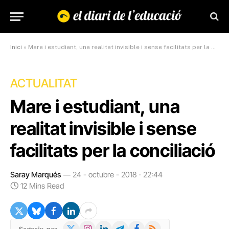
Inici
»
Mare i estudiant, una realitat invisible i sense facilitats per la conciliació
ACTUALITAT
Mare i estudiant, una
realitat invisible i sense
facilitats per la conciliació
Saray Marqués
24 - octubre - 2018 · 22:44
12 Mins Read
X
Instagram
LinkedIn
Telegram
Facebook
RSS