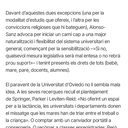
Davant d’aquestes dues excepcions (una per la
modalitat d’estudis que ofereix, i l’altra per les
conviccions religioses que hi bateguen), Alonso-
Sanz
advoca per iniciar un camí cap a una major
naturalització i flexibilitat del sistema universitari en
general, començant per la sensibilització –»Si no,
qualsevol mesura legislativa serà mal entesa o no rebrà
prou suport»– i tenint presents els drets de tots (bebè,
mare, pare, docents, alumnes).
El paravent de la Universitat d’Oviedo no li sembla mala
idea. A les seves recerques recull el plantejament
de
Springer
,
Parker
i
Leviten
-Reid: «No oferint un espai
per a la lactància, les universitats i departaments donen
el missatge que les mares han de triar entre el treball o
la criança». O comptar amb un canviador portàtil a
consergeria. O recórrer a classes enregistrades. Però