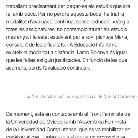
treballant precisament per pagar-se els estudis que ara
fa, amb beca. Per no perdre aquesta beca, ha triat la
modalitat d’avaluació contínua, sense reducció: «Vaig a
totes les assignatures, no contemplo aturar els estudis
més anys. He estat estalviant per això», planteja
María
,
conscient de les dificultats: «A Educació Infantil no
existeix la modalitat a distància, i amb Bolonya és igual
que les faltes estiguin justificades. En funció de les que
acumulis, perds l’avaluació contínua».
‘La Voz de Asturias’ ha seguit el cas de María Cadierno
De moment, està en contacte amb el Front Feminista de
la
Universidad
de Oviedo
i amb l’Assemblea Feminista
de la
Universidad
Complutense, que es va mobilitzar en
van a elaborar
conèixer el cas. Juntes
un protocol que