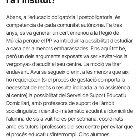
Abans, a l’educació obligatòria i
postobligatoria
, és
competència de cada comunitat autònoma. Fa tres
anys, es va generar un cert enrenou a la Regió de
Múrcia perquè el PP va introduir la possibilitat d’estudiar
a casa per a menors embarassades. Fins aquí tot bé,
però un dels arguments exposats va ser «evitar-los la
vergonya» d’acudir al seu centre. La moció va tirar
endavant. Avui se segueix oferint a les menors que així
ho requereixen (si el procés de gestació comporta la
necessitat de repòs o resulta indicada la no assistència
al centre) la possibilitat del Servei de Suport Educatiu
Domiciliari, amb professors de suport de l’àmbit
sociolingüístic i científic-matemàtic acudint al domicili de
l’alumna de sis a vuit hores per setmana, coordinats
amb els tutors i professors del seu centre per evitar que
el procés educatiu s’interrompi. Cinc alumnes