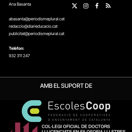
Ana Basanta
X
Instagram
Facebook
RSS
(Twitter)
abasanta@periodismeplural.cat
redaccio@diarieducacio.cat
publicitat@periodismeplural.cat
Telèfon:
932 311 247
AMB EL SUPORT DE