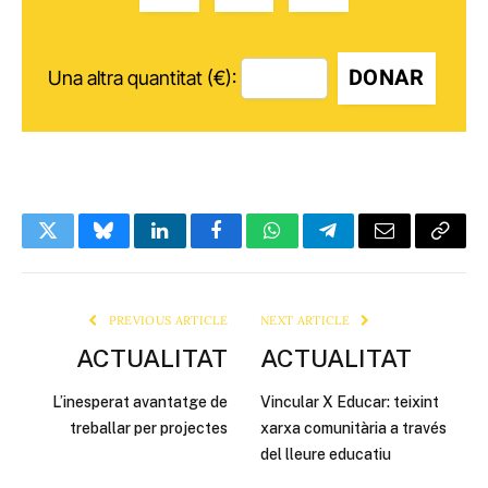
DONAR
Una altra quantitat (€):
Twitter
Bluesky
LinkedIn
Facebook
WhatsApp
Telegram
Email
Copy
Link
PREVIOUS ARTICLE
NEXT ARTICLE
ACTUALITAT
ACTUALITAT
L’inesperat avantatge de
Vincular X Educar: teixint
treballar per projectes
xarxa comunitària a través
del lleure educatiu