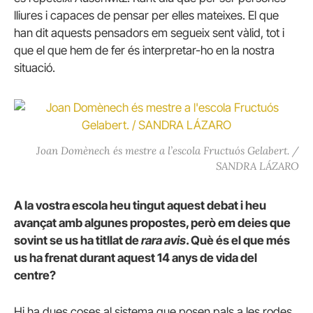
lliures i capaces de pensar per elles mateixes. El que
han dit aquests pensadors em segueix sent vàlid, tot i
que el que hem de fer és interpretar-ho en la nostra
situació.
Joan Domènech és mestre a l’escola Fructuós Gelabert. /
SANDRA LÁZARO
A la vostra escola heu tingut aquest debat i heu
avançat amb algunes propostes, però em deies que
sovint se us ha titllat de
rara avis
. Què és el que més
us ha frenat durant aquest 14 anys de vida del
centre?
Hi ha dues coses al sistema que posen pals a les rodes