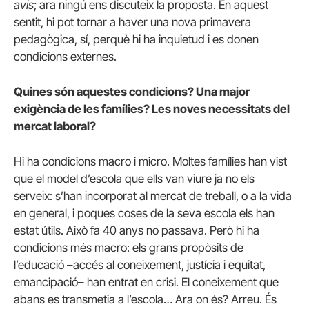
avis
; ara ningú ens discuteix la proposta. En aquest
sentit, h
i pot tornar a haver una nova primavera
pedagògica, sí, perquè hi ha inquietud i es donen
condicions externes.
Quines són aquestes condicions? Una major
exigència de les famílies? Les noves necessitats del
mercat laboral?
Hi ha condicions macro i micro. Moltes famílies han vist
que el model d’escola que ells van viure ja no els
serveix: s’han incorporat al mercat de treball, o a la vida
en general, i poques coses de la seva escola els han
estat útils. Això fa 40 anys no passava. Però hi ha
condicions més macro: els grans propòsits de
l’
educació –accés al coneixement, justícia i equitat,
emancipació– han entrat en crisi. El coneixement que
abans es transmetia a l’escola… Ara on és? Arreu. És