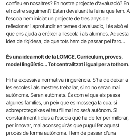
confieu en nosaltres? En nostre projecte d’avaluació? En
el nostre seguiment? Estan devaluant la feina que fem. A
l’escola hem iniciat un projecte de tres anys de
reflexionar i aprofundir en temes d’avaluació, i és això el
que ens ajuda a créixer a l’escola i als alumnes. Aquesta
idea de rigidesa, de que tots hem de passar pel l’aro…
És una idea molt de la LOMCE. Currículum, proves,
model lingüístic… Tot centralitzat i igual per a tothom.
Hi ha excessiva normativa i ingerència. S’ha de deixar a
les escoles i als mestres treballar, si no no seran mai
autònoms. Seran autòmats. És com el que els passa
algunes famílies, un peix que es mossega la cua: si
sobreprotegeixes el teu fill mai no serà autònom. Si
constantment li dius a l’escola què ha de fer per millorar,
per innovar, mai aconseguiràs que pugui fer aquest
procés de forma autònoma. Hem de passar d’una