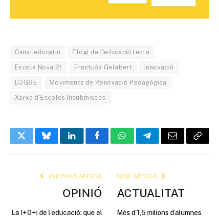
Canvi educatiu
Elogi de l'educació lenta
Escola Nova 21
Fructuós Gelabert
innovació
LOGSE
Moviments de Renovació Pedagògica
Xarxa d'Escoles Insubmisses
Twitter
Bluesky
LinkedIn
Facebook
WhatsApp
Telegram
Email
Copy
Link
PREVIOUS ARTICLE
NEXT ARTICLE
OPINIÓ
ACTUALITAT
La I+D+i de l’educació: que el
Més d’1,5 milions d’alumnes