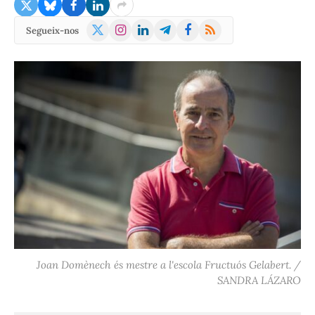
X
Instagram
LinkedIn
Telegram
Facebook
RSS
Segueix-nos
(Twitter)
Joan Domènech és mestre a l'escola Fructuós Gelabert. /
SANDRA LÁZARO