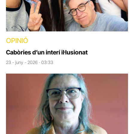
OPINIÓ
Cabòries d’un interí il·lusionat
23 - juny - 2026 · 03:33