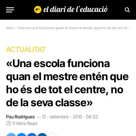
Inici
»
“Una escola funciona quan el mestre entén que ho és de tot el centre, no de la seva classe”
ACTUALITAT
«Una escola funciona
quan el mestre entén que
ho és de tot el centre, no
de la seva classe»
Pau Rodríguez
12 - setembre - 2016 · 06:32
11 Mins Read