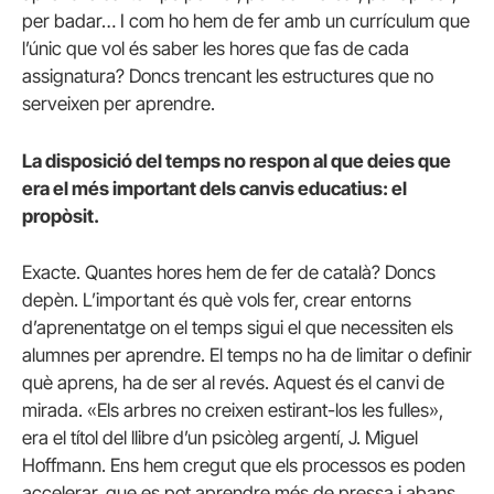
per badar… I com ho hem de fer amb un currículum que
l’únic que vol és saber les hores que fas de cada
assignatura? Doncs trencant les estructures que no
serveixen per aprendre.
La disposició del temps no respon al que deies que
era el més important dels canvis educatius: el
propòsit.
Exacte. Quantes hores hem de fer de català? Doncs
depèn. L’important és què vols fer, crear entorns
d’aprenentatge on el temps sigui el que necessiten els
alumnes per aprendre. El temps no ha de limitar o definir
què aprens, ha de ser al revés. Aquest és el canvi de
mirada. «Els arbres no creixen estirant-los les fulles»,
era el títol del llibre d’un psicòleg argentí, J. Miguel
Hoffmann. Ens hem cregut que els processos es poden
accelerar, que es pot aprendre més de pressa i abans,