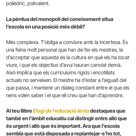
polièdric, polivalent.
La pèrdua del monopoli del coneixement situa
l’escola en una posició més dèbil?
Més complexa. T’obliga a conviure amb la incertesa. És
una feina molt personal que han de fer els mestres, la
d’acceptar que aquesta és la cultura en què els ha tocat
viure, i que els objectius d’avui hauran canviat demà.
Això implica que els currículums rígids i encotillats
actuals no serveixen. El mestre ha d’estar a l’aiguait del
que passa, i mantenir un diàleg constant entre el que els
nens volen saber i el que ell creu que han d’aprendre.
Al teu llibre
Elogi de l’educació lenta
destaques que
també en l’àmbit educatiu cal distingir entre allò que
és urgent i allò que és important. Ara que l’escola
sembla que està disposada a replantejar-s’ho tot,