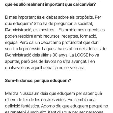
què és allò realment important que cal canviar?
El més important és el debat sobre els propòsits. Per
què eduquem? S’ho ha de preguntar la societat,
l’Administració, els mestres… Els problemes urgents es
poden resoldre amb recursos, receptes, formació,
equips. Però cal un debat amb profunditat que doni
sentit a la professió. I aquest ha estat un dels dèficits de
l’Administració dels últims 30 anys. La LOGSE ho va
apuntar, però des de llavors no s’ha avançat. I en
qualsevol cas aquell debat ja no serveix ara.
Som-hi doncs: per què eduquem?
Martha Nussbaum deia que eduquem per saber què
n’hem de fer de les nostres vides. Em sembla una
definició fantàstica. Adorno diu que eduquem perquè no
es repeteixi Auschwitz. Kant diu que per ser persones