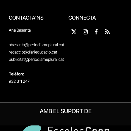
CONTACTA'NS
CONNECTA
Ana Basanta
X
Instagram
Facebook
RSS
(Twitter)
abasanta@periodismeplural.cat
redaccio@diarieducacio.cat
publicitat@periodismeplural.cat
Telèfon:
932 311 247
AMB EL SUPORT DE