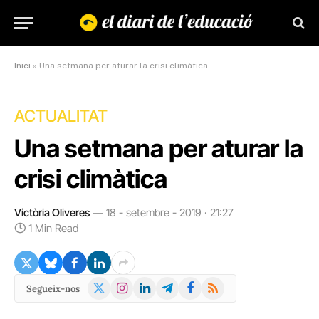
Inici
»
Una setmana per aturar la crisi climàtica
ACTUALITAT
Una setmana per aturar la
crisi climàtica
Victòria Oliveres
18 - setembre - 2019 · 21:27
1 Min Read
X
Instagram
LinkedIn
Telegram
Facebook
RSS
Segueix-nos
(Twitter)