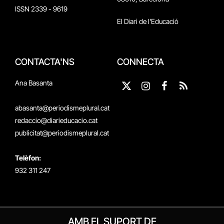
ISSN 2339 - 9619
El Diari de l'Educació
CONTACTA'NS
CONNECTA
Ana Basanta
X
Instagram
Facebook
RSS
(Twitter)
abasanta@periodismeplural.cat
redaccio@diarieducacio.cat
publicitat@periodismeplural.cat
Telèfon:
932 311 247
AMB EL SUPORT DE