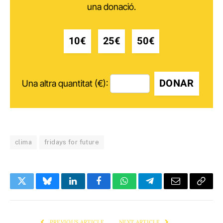
una donació.
10€
25€
50€
DONAR
Una altra quantitat (€):
clima
fridays for future
Twitter
Bluesky
LinkedIn
Facebook
WhatsApp
Telegram
Email
Copy
Link
PREVIOUS ARTICLE
NEXT ARTICLE