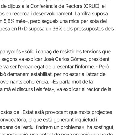
í de dijous a la Conferència de Rectors (CRUE), el
ros en recerca i desenvolupament.
La xifra suposa
–un 5,8% més–, però segueix una mica per sota del
pesa en R+D suposa un 36% dels pressupostos dels
anyol és «sòlid i capaç de resistir les tensions que
ades, segons va explicar José Carlos Gómez, president
 va ser l’encarregat de presentar l’informe.
«Però
ixò demanem estabilitat, per no estar a l’atzar del
 governants coherència.
«Es parla molt de la
à el discurs i els fets», va explicar el rector de la
ostos de l’Estat està provocant que molts projectes
convocatòria, el que està generant inquietud i
 abans de l’estiu, tindrem un problema», ha sostingut,
 d’Investigació, una entitat de nova creació que ha de