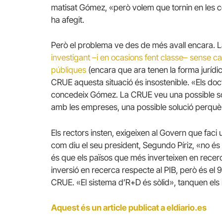
matisat Gómez, «però volem que tornin en les c
ha afegit.
Però el problema ve des de més avall encara.
L
investigant –i en ocasions fent classe– sense ca
públiques
(encara que ara tenen la forma jurídi
CRUE aquesta situació és insostenible.
«Els doc
concedeix Gómez.
La CRUE veu una possible sol
amb les empreses, una possible solució perquè 
Els rectors insten, exigeixen al Govern que fac
com diu el seu president, Segundo Píriz, «no és 
és que els països que més inverteixen en recerc
inversió en recerca respecte al PIB, però és el
CRUE.
«El sistema d’R+D és sòlid», tanquen els 
Aquest és un article publicat a eldiario.es