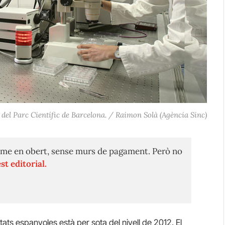
 del Parc Científic de Barcelona. / Raimon Solà (Agència Sinc)
me en obert, sense murs de pagament. Però no
st editorial.
tats espanyoles està per sota del nivell de 2012. El