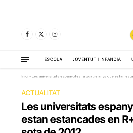
Facebook
X
Instagram
(Twitter)
ESCOLA
JOVENTUT I INFÀNCIA
Inici
»
Les universitats espanyoles fa quatre anys que estan est
ACTUALITAT
Les universitats espany
estan estancades en R+
sota de 2012