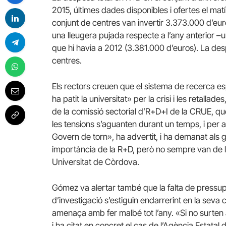
2015, últimes dades disponibles i ofertes el mat
conjunt de centres van invertir 3.373.000 d’eu
una lleugera pujada respecte a l’any anterior 
que hi havia a 2012 (3.381.000 d’euros).
La des
centres.
Els rectors creuen que el sistema de recerca esp
ha patit la universitat» per la crisi i les retall
de la comissió sectorial d’R+D+I de la CRUE, que
les tensions s’aguanten durant un temps, i per a
Govern de torn», ha advertit, i ha demanat als
importància de la R+D, però no sempre van de la m
Universitat de Còrdova.
Gómez va alertar també que la falta de pressup
d’investigació s’estiguin endarrerint en la seva 
amenaça amb fer malbé tot l’any.
«Si no surten
i ha citat en concret el cas de l’Agència Estatal