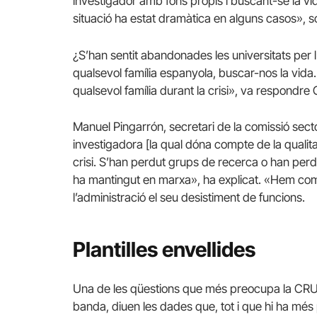
investigador amb fons propis i buscant-se la v
situació ha estat dramàtica en alguns casos», 
¿S’han sentit abandonades les universitats per l’
qualsevol família espanyola, buscar-nos la vida
qualsevol família durant la crisi», va respondre
Manuel Pingarrón, secretari de la comissió secto
investigadora [la qual dóna compte de la qualitat
crisi. S’han perdut grups de recerca o han perdut
ha mantingut en marxa», ha explicat.
«Hem compl
l’administració el seu desistiment de funcions.
Plantilles envellides
Una de les qüestions que més preocupa la CRUE é
banda, diuen les dades que, tot i que hi ha més