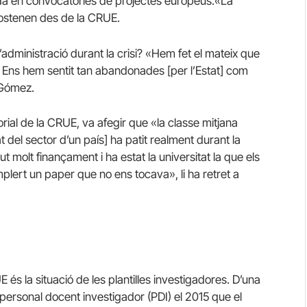
ida en convocatòries de projectes europeus.
«La
sostenen des de la CRUE.
administració durant la crisi?
«Hem fet el mateix que
. Ens hem sentit tan abandonades [per l’Estat] com
 Gómez.
rial de la CRUE, va afegir que «la classe mitjana
 del sector d’un país] ha patit realment durant la
 molt finançament i ha estat la universitat la que els
ert un paper que no ens tocava», li ha retret a
s la situació de les plantilles investigadores.
D’una
 personal docent investigador (PDI) el 2015 que el