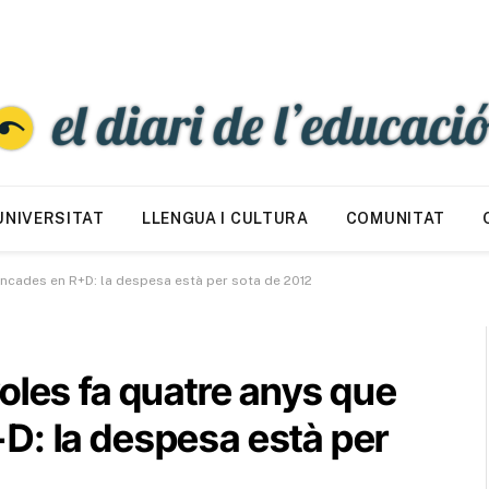
UNIVERSITAT
LLENGUA I CULTURA
COMUNITAT
ancades en R+D: la despesa està per sota de 2012
oles fa quatre anys que
D: la despesa està per