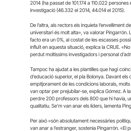
2014 (ha passat de 101.174 a 110.022 persones e
investigació (46.332 el 2014, 44.014 el 2015).
De l’altra, als rectors els inquieta l’envelliment de 
universitari és molt alta», va valorar Pingarrón.
facto era un 0%, al costat de les escasses possi
influït en aquesta situació, explica la CRUE.
«No 
perdut moltíssims investigadors i personal d’ad
Tampoc ha ajudat a les plantilles que hagi coinci
d’educació superior, el pla Bolonya.
Davant els c
empitjorament de les condicions laborals, molts
van optar per prejubilar-se, explica Gómez.
A la
perdre 200 professors dels 800 que hi havia, 
qualitatiu.
Se’m van anar
els líders, lamenta Ping
Per això «són absolutament necessàries polítiq
van anar a l’estranger, sostenia Pingarrón.
«El p