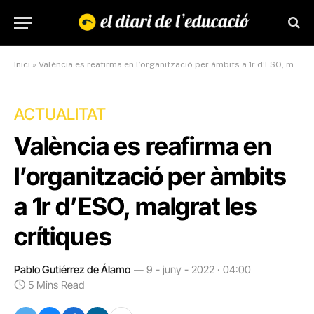
Inici
»
València es reafirma en l’organització per àmbits a 1r d’ESO, malgrat les crítiques
ACTUALITAT
València es reafirma en
l’organització per àmbits
a 1r d’ESO, malgrat les
crítiques
Pablo Gutiérrez de Álamo
9 - juny - 2022 · 04:00
5 Mins Read