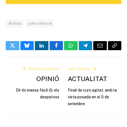
Àmbits
país valencià
Twitter
Bluesky
LinkedIn
Facebook
WhatsApp
Telegram
Email
Copy
Link
PREVIOUS ARTICLE
NEXT ARTICLE
OPINIÓ
ACTUALITAT
Dir és massa fàcil (I): els
Final de curs agitat, amb la
despatxos
vista posada en el 5 de
setembre