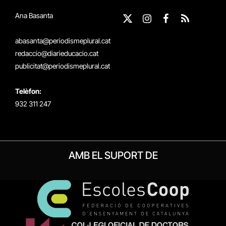
Ana Basanta
X
Instagram
Facebook
RSS
(Twitter)
abasanta@periodismeplural.cat
redaccio@diarieducacio.cat
publicitat@periodismeplural.cat
Telèfon:
932 311 247
AMB EL SUPORT DE