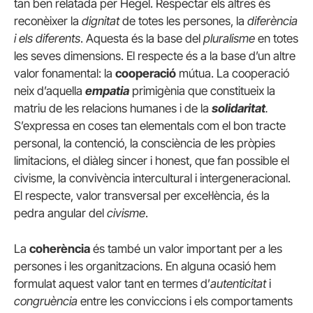
tan ben relatada per Hegel. Respectar els altres és
reconèixer la
dignitat
de totes les persones, la
diferència
i els diferents
. Aquesta és la base del
pluralisme
en totes
les seves dimensions. El respecte és a la base d’un altre
valor fonamental: la
cooperació
mútua. La cooperació
neix d’aquella
empatia
primigènia que constitueix la
matriu de les relacions humanes i de la
solidaritat
.
S’expressa en coses tan elementals com el bon tracte
personal, la contenció, la consciència de les pròpies
limitacions, el diàleg sincer i honest, que fan possible el
civisme, la convivència intercultural i intergeneracional.
El respecte, valor transversal per excel·lència, és la
pedra angular del
civisme
.
La
coherència
és també un valor important per a les
persones i les organitzacions. En alguna ocasió hem
formulat aquest valor tant en termes d’
autenticitat
i
congruència
entre les conviccions i els comportaments