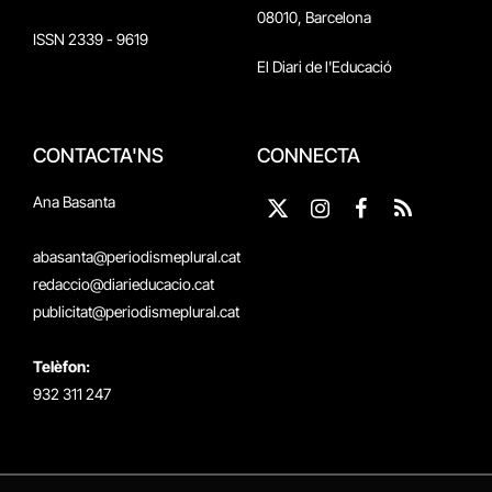
08010, Barcelona
ISSN 2339 - 9619
El Diari de l'Educació
CONTACTA'NS
CONNECTA
Ana Basanta
X
Instagram
Facebook
RSS
(Twitter)
abasanta@periodismeplural.cat
redaccio@diarieducacio.cat
publicitat@periodismeplural.cat
Telèfon:
932 311 247