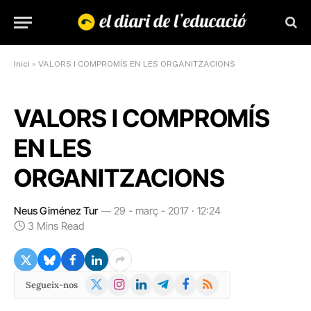
Inici
»
VALORS I COMPROMÍS EN LES ORGANITZACIONS
VALORS I COMPROMÍS
EN LES
ORGANITZACIONS
Neus Giménez Tur
29 - març - 2017 · 12:24
3 Mins Read
X
Instagram
LinkedIn
Telegram
Facebook
RSS
Segueix-nos
(Twitter)