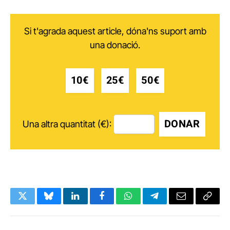
Si t'agrada aquest article, dóna'ns suport amb
una donació.
10€
25€
50€
DONAR
Una altra quantitat (€):
Twitter
Bluesky
LinkedIn
Facebook
WhatsApp
Telegram
Email
Copy
Link