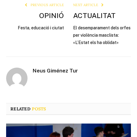
PREVIOUS ARTICLE
NEXT ARTICLE
OPINIÓ
ACTUALITAT
Festa, educació i ciutat
El desemparament dels orfes
per violència masclista:
«L’Estat els ha oblidat»
Neus Giménez Tur
RELATED
POSTS