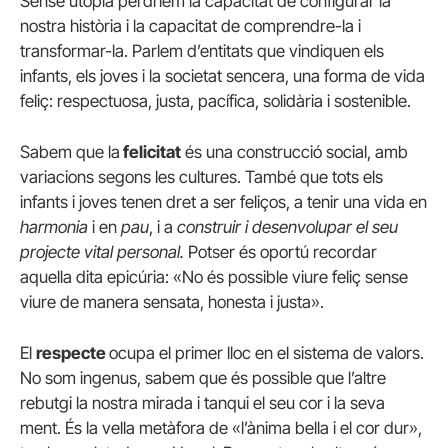
Sense utopia perdríem la capacitat de configurar la
nostra història i la capacitat de comprendre-la i
transformar-la. Parlem d’entitats que vindiquen els
infants, els joves i la societat sencera, una forma de vida
feliç: respectuosa, justa, pacífica, solidària i sostenible.
Sabem que la
felicitat
és una construcció social, amb
variacions segons les cultures. També que tots els
infants i joves tenen dret a ser feliços, a tenir una vida en
harmonia
i en
pau
, i a
construir i desenvolupar el seu
projecte vital personal.
Potser és oportú recordar
aquella dita epicúria: «No és possible viure feliç sense
viure de manera sensata, honesta i justa».
El
respecte
ocupa el primer lloc en el sistema de valors.
No som ingenus, sabem que és possible que l’altre
rebutgi la nostra mirada i tanqui el seu cor i la seva
ment. És la vella metàfora de «l’ànima bella i el cor dur»,