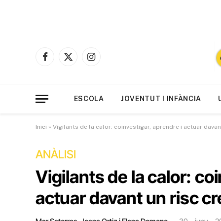
Facebook
X
Instagram
(Twitter)
ESCOLA
JOVENTUT I INFÀNCIA
Inici
»
Vigilants de la calor: coinvestigar, aprendre i actuar davan
ANÀLISI
Vigilants de la calor: co
actuar davant un risc cr