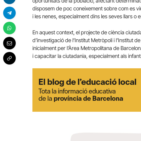
oportunitats de la població, afectant determinats 
disposem de poc coneixement sobre com es viu r
i les nenes, especialment dins les seves llars o 
En aquest context, el projecte de ciència ciuta
d’investigació de l’Institut Metròpoli i l’Institu
inicialment per l’Àrea Metropolitana de Barcelo
i capacitar la ciutadania, especialment als infan