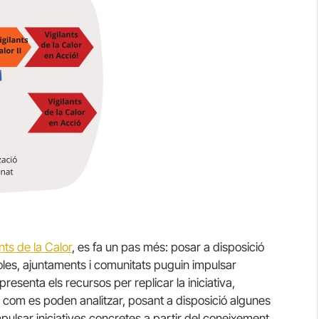
nts de la Calor
, es fa un pas més: posar a disposició
les, ajuntaments i comunitats puguin impulsar
presenta els recursos per replicar la iniciativa,
i com es poden analitzar, posant a disposició algunes
mpulsar iniciatives concretes a partir del coneixement