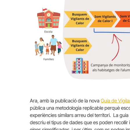
Ara, amb la publicació de la nova
Guia de Vigila
pública una metodologia replicable perquè esco
experiències similars arreu del territori. La guia 
descriu el tipus de dades que es poden recollir 
eines simplificades, i per últim, com es poden i