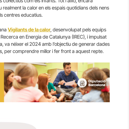
col·lectius com els infants. Tot i això, encara
ealment la calor en els espais quotidians dels nens
els centres educatius.
dana
Vigilants de la calor
, desenvolupat pels equips
t de Recerca en Energia de Catalunya (IREC), i impulsat
na, va néixer el 2024 amb l’objectiu de generar dades
ts, per comprendre millor i fer front a aquest repte.