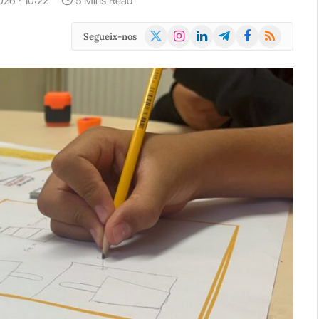
026 · 10:22
5 Mins Read
X
Instagram
LinkedIn
Telegram
Facebook
RSS
Segueix-nos
(Twitter)