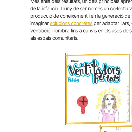
Més enllà dels resultats, un dels principals apr
de la infància. Lluny de ser només un col·lectiu 
producció de coneixement i en la generació de
imaginar
solucions concretes
per adaptar llars, 
ventilació i l’ombra fins a canvis en els usos d
als espais comunitaris.