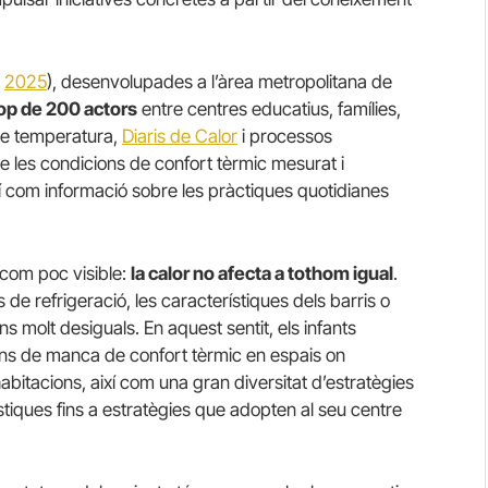
i
2025
), desenvolupades a l’àrea metropolitana de
rop de 200 actors
entre centres educatius, famílies,
 de temperatura,
Diaris de Calor
i processos
e les condicions de confort tèrmic mesurat i
ixí com informació sobre les pràctiques quotidianes
t com poc visible:
la calor no afecta a tothom igual
.
 de refrigeració, les característiques dels barris o
s molt desiguals. En aquest sentit, els infants
ions de manca de confort tèrmic en espais on
bitacions, així com una gran diversitat d’estratègies
stiques fins a estratègies que adopten al seu centre