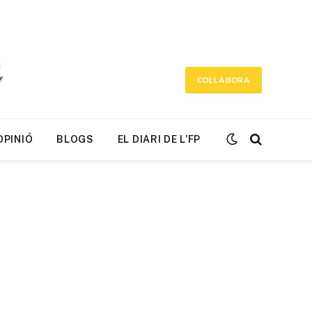
COL·LABORA
OPINIÓ
BLOGS
EL DIARI DE L’FP