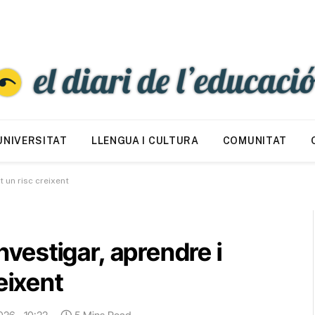
UNIVERSITAT
LLENGUA I CULTURA
COMUNITAT
t un risc creixent
investigar, aprendre i
eixent