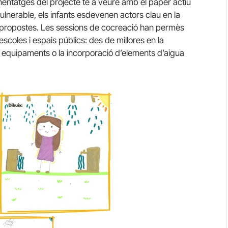
enentatges del projecte té a veure amb el paper actiu
vulnerable, els infants esdevenen actors clau en la
 propostes. Les sessions de cocreació han permès
escoles i espais públics: des de millores en la
els equipaments o la incorporació d’elements d’aigua